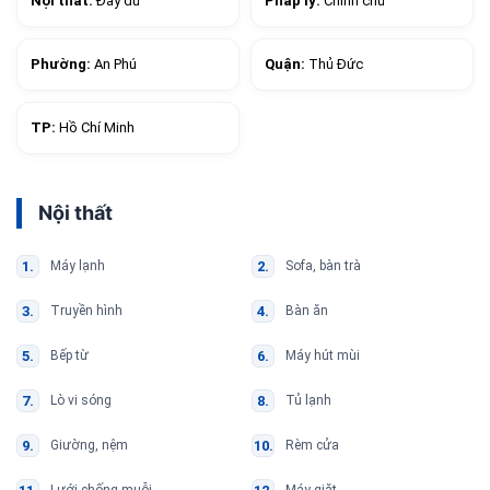
Nội thất:
Đầy đủ
Pháp lý:
Chính chủ
Phường:
An Phú
Quận:
Thủ Đức
TP:
Hồ Chí Minh
Nội thất
Máy lạnh
Sofa, bàn trà
Truyền hình
Bàn ăn
Bếp từ
Máy hút mùi
Lò vi sóng
Tủ lạnh
Giường, nệm
Rèm cửa