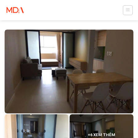
Skip
to
content
+6 XEM THÊM