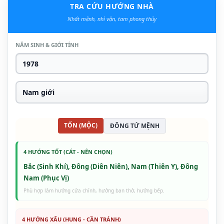
TRA CỨU HƯỚNG NHÀ
Nhất mệnh, nhì vận, tam phong thủy
NĂM SINH & GIỚI TÍNH
TỐN (MỘC)
ĐÔNG TỨ MỆNH
4 HƯỚNG TỐT (CÁT - NÊN CHỌN)
Bắc (Sinh Khí), Đông (Diên Niên), Nam (Thiên Y), Đông
Nam (Phục Vị)
Phù hợp làm hướng cửa chính, hướng ban thờ, hướng bếp.
4 HƯỚNG XẤU (HUNG - CẦN TRÁNH)