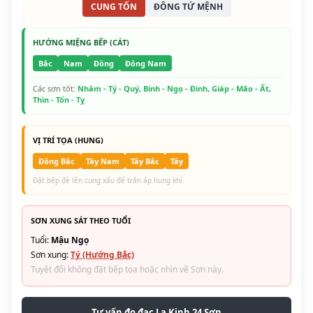
CUNG TỐN
ĐÔNG TỨ MỆNH
HƯỚNG MIỆNG BẾP (CÁT)
Bắc
Nam
Đông
Đông Nam
Các sơn tốt:
Nhâm - Tý - Quý, Bính - Ngọ - Đinh, Giáp - Mão - Ất,
Thìn - Tốn - Tỵ
VỊ TRÍ TỌA (HUNG)
Đông Bắc
Tây Nam
Tây Bắc
Tây
Đặt bếp đè lên cung xấu để trấn áp hung khí.
SƠN XUNG SÁT THEO TUỔI
Tuổi:
Mậu Ngọ
Sơn xung:
Tý (Hướng Bắc)
Tuyệt đối không đặt bếp tọa hoặc nhìn về Sơn này.
Tư vấn đo đạc La Kinh 24 Sơn