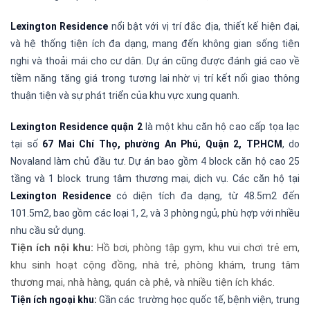
Lexington Residence
nổi bật với vị trí đắc địa, thiết kế hiện đại,
và hệ thống tiện ích đa dạng, mang đến không gian sống tiện
nghi và thoải mái cho cư dân.
Dự án cũng được đánh giá cao về
tiềm năng tăng giá trong tương lai nhờ vị trí kết nối giao thông
thuận tiện và sự phát triển của khu vực xung quanh.
Lexington Residence quận 2
là một khu căn hộ cao cấp tọa lạc
tại số
67 Mai Chí Thọ, phường An Phú, Quận 2, TP.HCM
, do
Novaland làm chủ đầu tư. Dự án bao gồm 4 block căn hộ cao 25
tầng và 1 block trung tâm thương mại, dịch vụ. Các căn hộ tại
Lexington Residence
có diện tích đa dạng, từ 48.5m2 đến
101.5m2, bao gồm các loại 1, 2, và 3 phòng ngủ, phù hợp với nhiều
nhu cầu sử dụng.
Tiện ích nội khu:
Hồ bơi, phòng tập gym, khu vui chơi trẻ em,
khu sinh hoạt cộng đồng, nhà trẻ, phòng khám, trung tâm
thương mại, nhà hàng, quán cà phê, và nhiều tiện ích khác.
Tiện ích ngoại khu:
Gần các trường học quốc tế, bệnh viện, trung