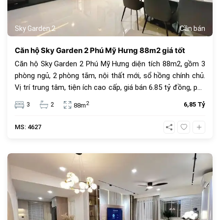
Sky Garden 2
Cần bán
Căn hộ Sky Garden 2 Phú Mỹ Hưng 88m2 giá tốt
Căn hộ Sky Garden 2 Phú Mỹ Hưng diện tích 88m2, gồm 3
phòng ngủ, 2 phòng tắm, nội thất mới, sổ hồng chính chủ.
Vị trí trung tâm, tiện ích cao cấp, giá bán 6.85 tỷ đồng, phù
hợp để ở hoặc đầu tư.
2
3
2
6,85 Tỷ
88m
MS: 4627
683