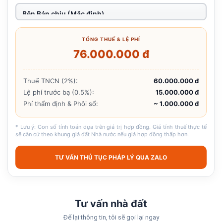
TỔNG THUẾ & LỆ PHÍ
76.000.000 đ
Thuế TNCN (2%):
60.000.000 đ
Lệ phí trước bạ (0.5%):
15.000.000 đ
Phí thẩm định & Phôi sổ:
~ 1.000.000 đ
* Lưu ý: Con số tính toán dựa trên giá trị hợp đồng. Giá tính thuế thực tế
sẽ căn cứ theo khung giá đất Nhà nước nếu giá hợp đồng thấp hơn.
TƯ VẤN THỦ TỤC PHÁP LÝ QUA ZALO
Tư vấn nhà đất
Để lại thông tin, tôi sẽ gọi lại ngay