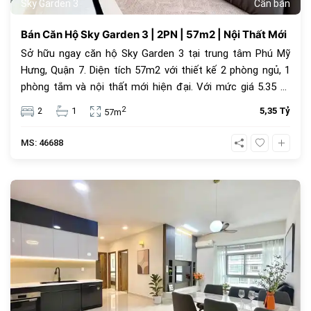
Sky Garden 3
Cần bán
Bán Căn Hộ Sky Garden 3 | 2PN | 57m2 | Nội Thất Mới
Sở hữu ngay căn hộ Sky Garden 3 tại trung tâm Phú Mỹ
Hưng, Quận 7. Diện tích 57m2 với thiết kế 2 phòng ngủ, 1
phòng tắm và nội thất mới hiện đại. Với mức giá 5.35 tỷ
đồng, đây là lựa chọn an cư lý tưởng hoặc đầu tư cho
2
2
1
5,35 Tỷ
57m
thuê sinh lời cao trong cộng đồng văn minh.
MS: 46688
1069