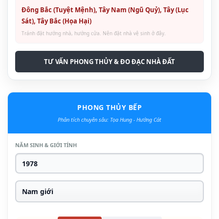
Đông Bắc (Tuyệt Mệnh), Tây Nam (Ngũ Quỷ), Tây (Lục
Sát), Tây Bắc (Họa Hại)
Tránh đặt hướng nhà, hướng cửa. Nên đặt nhà vệ sinh ở đây.
TƯ VẤN PHONG THỦY & ĐO ĐẠC NHÀ ĐẤT
PHONG THỦY BẾP
Phân tích chuyên sâu: Tọa Hung - Hướng Cát
NĂM SINH & GIỚI TÍNH