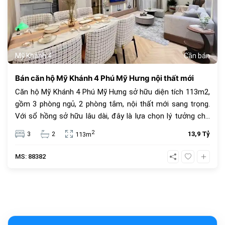
Mỹ Khánh 4
Cần bán
Bán căn hộ Mỹ Khánh 4 Phú Mỹ Hưng nội thất mới
Căn hộ Mỹ Khánh 4 Phú Mỹ Hưng sở hữu diện tích 113m2,
gồm 3 phòng ngủ, 2 phòng tắm, nội thất mới sang trọng.
Với sổ hồng sở hữu lâu dài, đây là lựa chọn lý tưởng cho
an cư và đầu tư. Giá bán 13.9 tỷ đồng, vị trí trung tâm, tiện
2
3
2
13,9 Tỷ
113m
ích đầy đủ.
MS: 88382