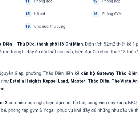
Phòng đọc
Phòng họp
Hồ bơi
Phòng GYM
Cho nuôi thú cưng
 Điền – Thủ Đức, thành phố Hồ Chí Minh
. Diện tích 52m2 thiết kế 1
ợc trang bị đầy đủ nội thất cao cấp, hiện đại. Giá chào thuê 18 triệ
Nguyễn Giáp, phường Thảo Điền, liền kề
căn hộ Gateway Thảo Điền
p như
Estella Heights Keppel Land, Masteri Thảo Điền
,
The Vista An
nd.
ận 2
có nhiều tiện nghi hiện đại như: hồ bơi, công viên cây xanh, BBQ
 bé, phòng tập gym & Yoga….phục vụ khá đầy đủ những nhu cầu về th