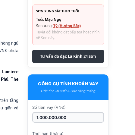
SƠN XUNG SÁT THEO TUỔI
Tuổi:
Mậu Ngọ
Sơn xung:
Tý (Hướng Bắc)
Tuyệt đối không đặt bếp tọa hoặc nhìn
về Sơn này.
 phòng ngủ
u VNĐ chưa
Tư vấn đo đạc La Kinh 24 Sơn
,
Lumiere
 Phú
,
The
CÔNG CỤ TÍNH KHOẢN VAY
Ước tính lãi suất & Gốc hàng tháng
 trên tầng
Số tiền vay (VNĐ)
ư giãn và
Thời hạn (tháng)