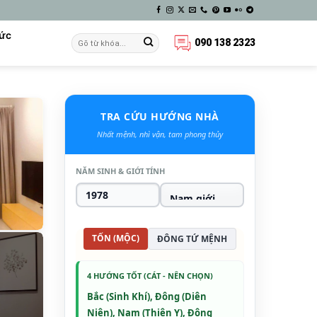
Tức
090 138 2323
TRA CỨU HƯỚNG NHÀ
Nhất mệnh, nhì vận, tam phong thủy
NĂM SINH & GIỚI TÍNH
TỐN (MỘC)
ĐÔNG TỨ MỆNH
4 HƯỚNG TỐT (CÁT - NÊN CHỌN)
Bắc (Sinh Khí), Đông (Diên
Niên), Nam (Thiên Y), Đông