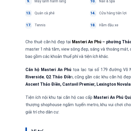
Máy lạnh hành lang
Nail & Spa
Quán cà phê
Cửa hàng tiện lợi
Tennis
Hầm đậu xe
Cho thuê căn hộ đẹp tại
Masteri An Phú
– phường Thảo
master 1 nhà tắm, view sông đẹp, sáng và thoáng mát, đư
bao gồm các khoản thuế phí và tiện ích khác.
Căn hộ Masteri An Phú
tọa lạc tại số 179 đường Võ 
Riverside
,
Q2 Thảo Điề
n, cũng gần các khu căn hộ đẹ
Ascent Thảo Điền, Cantavil Premier, Lexington Novala
Tiện ích nội khu tại căn hộ cao cấp
Masteri An Phú Qu
thượng shophouse ngắm tuyến metro, khu vui chơi cho
giải trí cho dân cư.