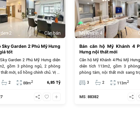
rden 2
Cần bán
Mỹ Khánh 4
ộ Sky Garden 2 Phú Mỹ Hưng
Bán căn hộ Mỹ Khánh 4 
iá tốt
Hưng nội thất mới
 Sky Garden 2 Phú Mỹ Hưng diện
Căn hộ Mỹ Khánh 4 Phú Mỹ Hưng
8m2, gồm 3 phòng ngủ, 2 phòng
diện tích 113m2, gồm 3 phòng
 thất mới, sổ hồng chính chủ. Vị trí
phòng tắm, nội thất mới sang tr
âm, tiện ích cao cấp, giá bán 6.85
sổ hồng sở hữu lâu dài, đây là lựa
2
2
2
6,85 Tỷ
3
2
88m
113m
, phù hợp để ở hoặc đầu tư.
tưởng cho an cư và đầu tư. Giá 
tỷ đồng, vị trí trung tâm, tiện ích đ
27
MS: 88382