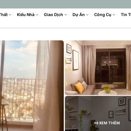
Thất
Kiểu Nhà
Giao Dịch
Dự Án
Công Cụ
Tin 
+6 XEM THÊM