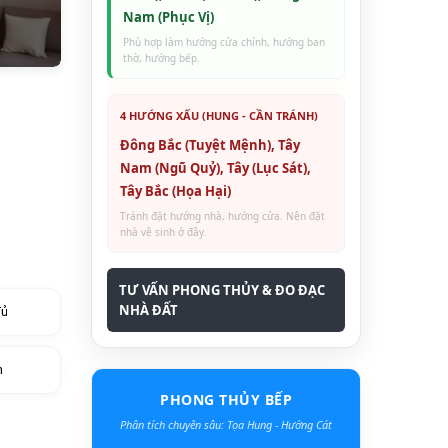
Nam (Phục Vị)
Phù hợp làm hướng cửa chính, hướng ban
thờ, hướng bếp.
4 HƯỚNG XẤU (HUNG - CẦN TRÁNH)
Đông Bắc (Tuyệt Mệnh), Tây
Nam (Ngũ Quỷ), Tây (Lục Sát),
Tây Bắc (Họa Hại)
Tránh đặt hướng nhà, hướng cửa. Nên đặt
nhà vệ sinh ở đây.
TƯ VẤN PHONG THỦY & ĐO ĐẠC
NHÀ ĐẤT
đủ
h
PHONG THỦY BẾP
Phân tích chuyên sâu: Tọa Hung - Hướng Cát