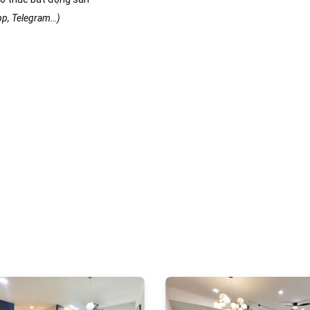
app, Telegram…)
1069