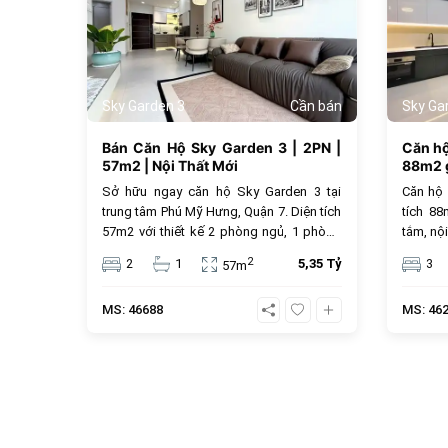
Sky Garden 3
Cần bán
Sky Ga
Bán Căn Hộ Sky Garden 3 | 2PN |
Căn h
57m2 | Nội Thất Mới
88m2 g
Sở hữu ngay căn hộ Sky Garden 3 tại
Căn hộ
trung tâm Phú Mỹ Hưng, Quận 7. Diện tích
tích 8
57m2 với thiết kế 2 phòng ngủ, 1 phòng
tắm, nội
tắm và nội thất mới hiện đại. Với mức giá
trung t
2
2
1
5,35 Tỷ
3
57m
5.35 tỷ đồng, đây là lựa chọn an cư lý
tỷ đồng
tưởng hoặc đầu tư cho thuê sinh lời cao
MS: 46688
MS: 46
trong cộng đồng văn minh.