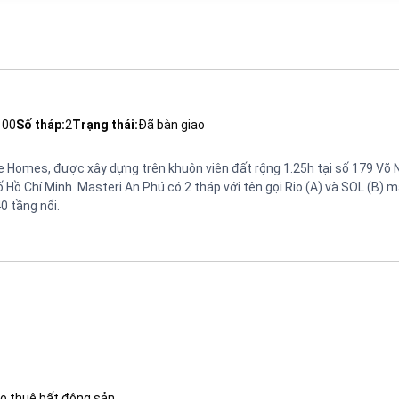
100
Số tháp:
2
Trạng thái:
Đã bàn giao
e Homes, được xây dựng trên khuôn viên đất rộng 1.25h tại số 179 Võ
Hồ Chí Minh. Masteri An Phú có 2 tháp với tên gọi Rio (A) và SOL (B) 
0 tầng nổi.
o thuê bất động sản