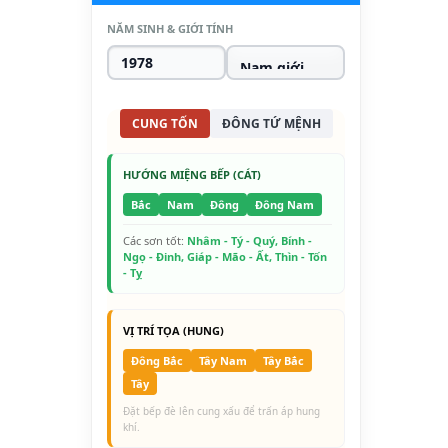
NĂM SINH & GIỚI TÍNH
CUNG TỐN
ĐÔNG TỨ MỆNH
HƯỚNG MIỆNG BẾP (CÁT)
Bắc
Nam
Đông
Đông Nam
Các sơn tốt:
Nhâm - Tý - Quý, Bính -
Ngọ - Đinh, Giáp - Mão - Ất, Thìn - Tốn
- Tỵ
VỊ TRÍ TỌA (HUNG)
Đông Bắc
Tây Nam
Tây Bắc
Tây
Đặt bếp đè lên cung xấu để trấn áp hung
khí.