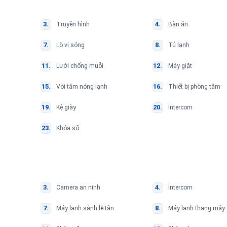
Truyền hình
Bàn ăn
Lò vi sóng
Tủ lạnh
Lưới chống muỗi
Máy giặt
Vòi tắm nóng lạnh
Thiết bị phòng tắm
Kệ giày
Intercom
Khóa số
Camera an ninh
Intercom
Máy lạnh sảnh lễ tân
Máy lạnh thang máy