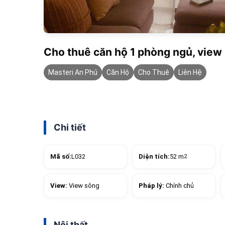
Cho thuê căn hộ 1 phòng ngủ, view
Masteri An Phú
Căn Hộ
Cho Thuê
Liên Hệ
Chi tiết
Mã số:
L032
Diện tích:
52 m
2
View:
View sông
Pháp lý:
Chính chủ
Nội thất