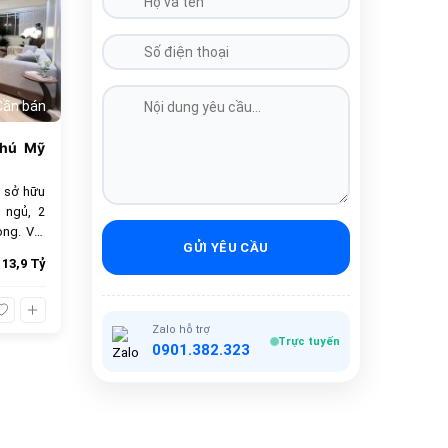
Cần bán
Phú Mỹ
 sở hữu
 ngủ, 2
ọng. Với
GỬI YÊU CẦU
 chọn lý
13,9 Tỷ
bán 13.9
ầy đủ.
Zalo hỗ trợ
Trực tuyến
0901.382.323