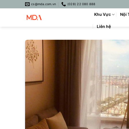
Skip
cs@mda.com.vn
(028) 22 080 888
to
Khu Vực
Nội 
content
Liên hệ