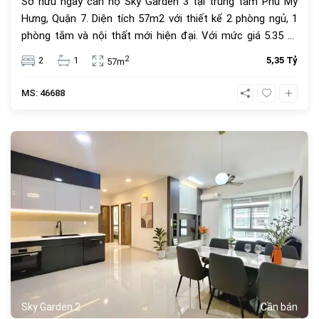
Sở hữu ngay căn hộ Sky Garden 3 tại trung tâm Phú Mỹ
Hưng, Quận 7. Diện tích 57m2 với thiết kế 2 phòng ngủ, 1
phòng tắm và nội thất mới hiện đại. Với mức giá 5.35 tỷ
đồng, đây là lựa chọn an cư lý tưởng hoặc đầu tư cho
2
2
1
5,35 Tỷ
57m
thuê sinh lời cao trong cộng đồng văn minh.
MS: 46688
1068
Sky Garden 2
Cần bán