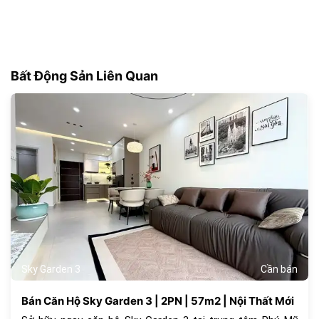
Bất Động Sản Liên Quan
177
Sky Garden 3
Cần bán
Bán Căn Hộ Sky Garden 3 | 2PN | 57m2 | Nội Thất Mới