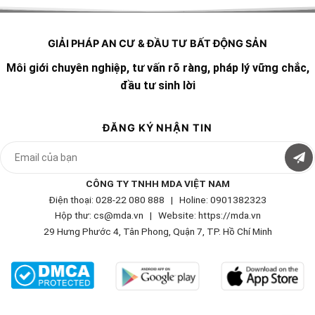
GIẢI PHÁP AN CƯ & ĐẦU TƯ BẤT ĐỘNG SẢN
Môi giới chuyên nghiệp, tư vấn rõ ràng, pháp lý vững chắc,
đầu tư sinh lời
ĐĂNG KÝ NHẬN TIN
CÔNG TY TNHH MDA VIỆT NAM
Điện thoại: 028-22 080 888 | Holine: 0901382323
Hộp thư: cs@mda.vn | W
ebsite: https://mda.vn
29 Hưng Phước 4, Tân Phong, Quận 7, TP. Hồ Chí Minh