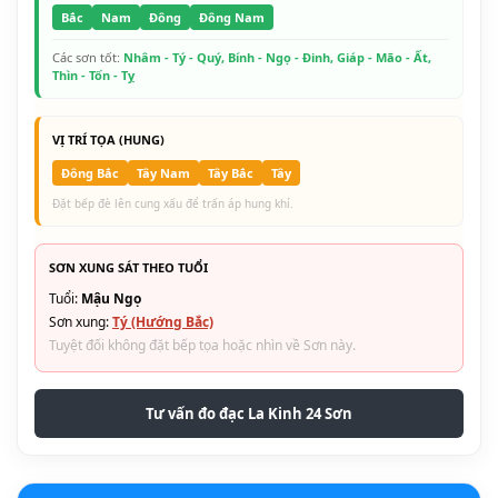
Bắc
Nam
Đông
Đông Nam
Các sơn tốt:
Nhâm - Tý - Quý, Bính - Ngọ - Đinh, Giáp - Mão - Ất,
Thìn - Tốn - Tỵ
VỊ TRÍ TỌA (HUNG)
Đông Bắc
Tây Nam
Tây Bắc
Tây
Đặt bếp đè lên cung xấu để trấn áp hung khí.
SƠN XUNG SÁT THEO TUỔI
Tuổi:
Mậu Ngọ
Sơn xung:
Tý (Hướng Bắc)
Tuyệt đối không đặt bếp tọa hoặc nhìn về Sơn này.
Tư vấn đo đạc La Kinh 24 Sơn