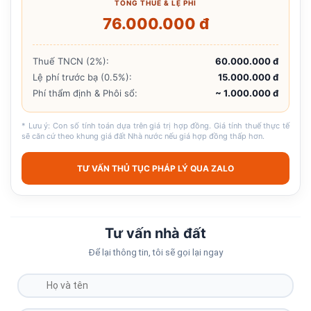
TỔNG THUẾ & LỆ PHÍ
76.000.000 đ
Thuế TNCN (2%):
60.000.000 đ
Lệ phí trước bạ (0.5%):
15.000.000 đ
Phí thẩm định & Phôi sổ:
~ 1.000.000 đ
* Lưu ý: Con số tính toán dựa trên giá trị hợp đồng. Giá tính thuế thực tế
sẽ căn cứ theo khung giá đất Nhà nước nếu giá hợp đồng thấp hơn.
TƯ VẤN THỦ TỤC PHÁP LÝ QUA ZALO
Tư vấn nhà đất
Để lại thông tin, tôi sẽ gọi lại ngay