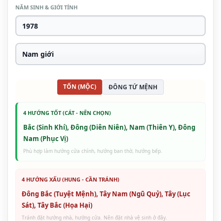
NĂM SINH & GIỚI TÍNH
TỐN (MỘC)
ĐÔNG TỨ MỆNH
4 HƯỚNG TỐT (CÁT - NÊN CHỌN)
Bắc (Sinh Khí), Đông (Diên Niên), Nam (Thiên Y), Đông
Nam (Phục Vị)
Phù hợp làm hướng cửa chính, hướng ban thờ, hướng bếp.
4 HƯỚNG XẤU (HUNG - CẦN TRÁNH)
Đông Bắc (Tuyệt Mệnh), Tây Nam (Ngũ Quỷ), Tây (Lục
Sát), Tây Bắc (Họa Hại)
Tránh đặt hướng nhà, hướng cửa. Nên đặt nhà vệ sinh ở đây.