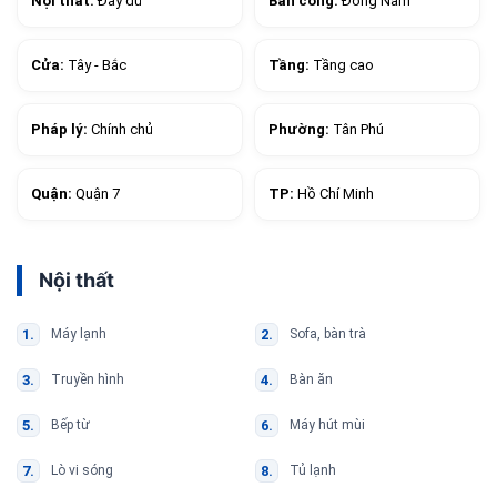
Nội thất:
Đầy đủ
Ban công:
Đông Nam
Cửa:
Tây - Bắc
Tầng:
Tầng cao
Pháp lý:
Chính chủ
Phường:
Tân Phú
Quận:
Quận 7
TP:
Hồ Chí Minh
Nội thất
Máy lạnh
Sofa, bàn trà
Truyền hình
Bàn ăn
Bếp từ
Máy hút mùi
Lò vi sóng
Tủ lạnh