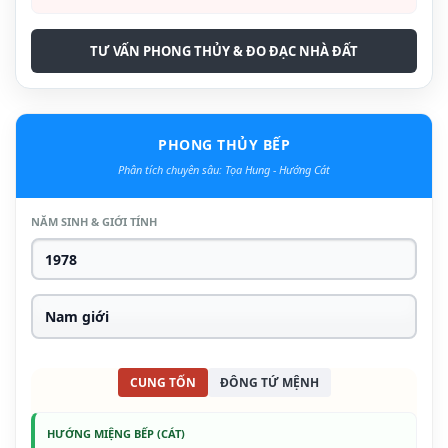
TƯ VẤN PHONG THỦY & ĐO ĐẠC NHÀ ĐẤT
PHONG THỦY BẾP
Phân tích chuyên sâu: Tọa Hung - Hướng Cát
NĂM SINH & GIỚI TÍNH
CUNG TỐN
ĐÔNG TỨ MỆNH
HƯỚNG MIỆNG BẾP (CÁT)