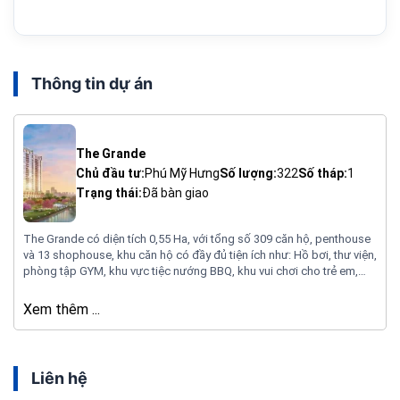
Thông tin dự án
The Grande
Chủ đầu tư:
Phú Mỹ Hưng
Số lượng:
322
Số tháp:
1
Trạng thái:
Đã bàn giao
The Grande có diện tích 0,55 Ha, với tổng số 309 căn hộ, penthouse
và 13 shophouse, khu căn hộ có đầy đủ tiện ích như: Hồ bơi, thư viện,
phòng tập GYM, khu vực tiệc nướng BBQ, khu vui chơi cho trẻ em,
phòng chơi golf, cửa hàng tiện ích tiện ích tại các shophouse, cửa
sổ bộ, tầng hầm để xe và sảnh tân sang trọng.
Xem thêm ...
Liên hệ