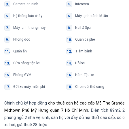
Camera an ninh
Intercom
Hệ thống báo cháy
Máy lạnh sảnh lễ tân
Máy lạnh thang máy
Nail & Spa
Phòng đọc
Quán cà phê
Quán ăn
Tiệm bánh
Cửa hàng tiện lợi
Hồ bơi
Phòng GYM
Hầm đậu xe
Gửi xe máy miễn phí
Cho nuôi thú cưng
Chính chủ ký hợp đồng
cho thuê căn hộ cao cấp M5 The Grande
Midtown Phú Mỹ Hưng quận 7 Hồ Chí Minh
. Diện tích 89m2 2
phòng ngủ 2 nhà vệ sinh, căn hộ với đầy đủ nội thất cao cấp, có ô
xe hơi, giá thuê 28 triệu.