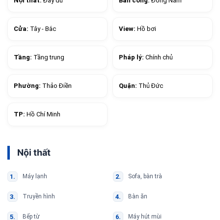
Nội thất:
Đầy đủ
Ban công:
Đông Nam
Cửa:
Tây - Bắc
View:
Hồ bơi
Tầng:
Tầng trung
Pháp lý:
Chính chủ
Phường:
Thảo Điền
Quận:
Thủ Đức
TP:
Hồ Chí Minh
Nội thất
Máy lạnh
Sofa, bàn trà
Truyền hình
Bàn ăn
Bếp từ
Máy hút mùi