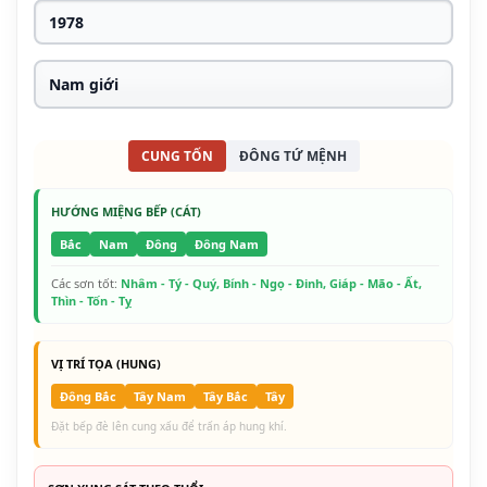
CUNG TỐN
ĐÔNG TỨ MỆNH
HƯỚNG MIỆNG BẾP (CÁT)
Bắc
Nam
Đông
Đông Nam
Các sơn tốt:
Nhâm - Tý - Quý, Bính - Ngọ - Đinh, Giáp - Mão - Ất,
Thìn - Tốn - Tỵ
VỊ TRÍ TỌA (HUNG)
Đông Bắc
Tây Nam
Tây Bắc
Tây
Đặt bếp đè lên cung xấu để trấn áp hung khí.