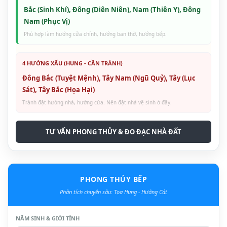
Bắc (Sinh Khí), Đông (Diên Niên), Nam (Thiên Y), Đông
Nam (Phục Vị)
Phù hợp làm hướng cửa chính, hướng ban thờ, hướng bếp.
4 HƯỚNG XẤU (HUNG - CẦN TRÁNH)
Đông Bắc (Tuyệt Mệnh), Tây Nam (Ngũ Quỷ), Tây (Lục
Sát), Tây Bắc (Họa Hại)
Tránh đặt hướng nhà, hướng cửa. Nên đặt nhà vệ sinh ở đây.
TƯ VẤN PHONG THỦY & ĐO ĐẠC NHÀ ĐẤT
PHONG THỦY BẾP
Phân tích chuyên sâu: Tọa Hung - Hướng Cát
NĂM SINH & GIỚI TÍNH