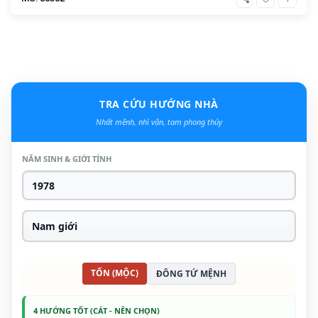
TRA CỨU HƯỚNG NHÀ
Nhất mệnh, nhì vận, tam phong thủy
NĂM SINH & GIỚI TÍNH
TỐN (MỘC)
ĐÔNG TỨ MỆNH
4 HƯỚNG TỐT (CÁT - NÊN CHỌN)