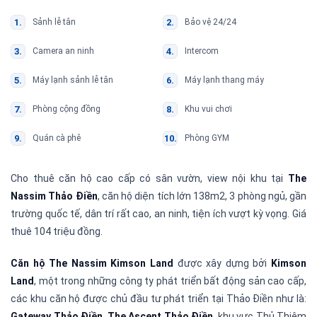
Sảnh lễ tân
Bảo vệ 24/24
Camera an ninh
Intercom
Máy lạnh sảnh lễ tân
Máy lạnh thang máy
Phòng cộng đồng
Khu vui chơi
Quán cà phê
Phòng GYM
Cho thuê căn hộ cao cấp có sân vườn, view nội khu tại
The
Nassim Thảo Điền
, căn hộ diện tích lớn 138m2, 3 phòng ngủ, gần
trường quốc tế, dân trí rất cao, an ninh, tiện ích vượt kỳ vọng. Giá
thuê 104 triệu đồng.
Căn hộ The Nassim Kimson Land
được xây dựng bởi
Kimson
Land
, một trong những công ty phát triển bất động sản cao cấp,
các khu căn hộ được chủ đầu tư phát triển tại Thảo Điền như là:
Gateway Thảo Điền
,
The Ascent Thảo Điền
, khu vực Thủ Thiêm