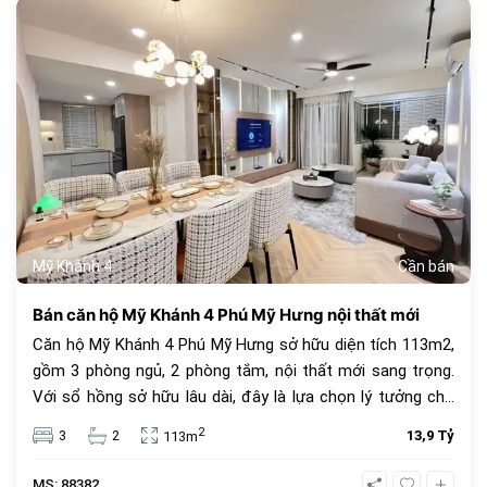
685
Mỹ Khánh 4
Cần bán
Bán căn hộ Mỹ Khánh 4 Phú Mỹ Hưng nội thất mới
Căn hộ Mỹ Khánh 4 Phú Mỹ Hưng sở hữu diện tích 113m2,
gồm 3 phòng ngủ, 2 phòng tắm, nội thất mới sang trọng.
Với sổ hồng sở hữu lâu dài, đây là lựa chọn lý tưởng cho
an cư và đầu tư. Giá bán 13.9 tỷ đồng, vị trí trung tâm, tiện
2
3
2
13,9 Tỷ
113m
ích đầy đủ.
MS: 88382