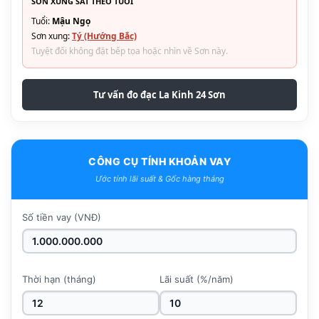
SƠN XUNG SÁT THEO TUỔI
Tuổi:
Mậu Ngọ
Sơn xung:
Tý (Hướng Bắc)
Tuyệt đối không đặt bếp tọa hoặc nhìn về Sơn này.
Tư vấn đo đạc La Kinh 24 Sơn
CÔNG CỤ TÍNH KHOẢN VAY
Ước tính lãi suất & Gốc hàng tháng
Số tiền vay (VNĐ)
Thời hạn (tháng)
Lãi suất (%/năm)