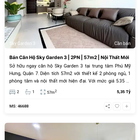
Sky Garden 3
Cần bán
Bán Căn Hộ Sky Garden 3 | 2PN | 57m2 | Nội Thất Mới
Sở hữu ngay căn hộ Sky Garden 3 tại trung tâm Phú Mỹ
Hưng, Quận 7. Diện tích 57m2 với thiết kế 2 phòng ngủ, 1
phòng tắm và nội thất mới hiện đại. Với mức giá 5.35 tỷ
đồng, đây là lựa chọn an cư lý tưởng hoặc đầu tư cho
2
2
1
5,35 Tỷ
57m
thuê sinh lời cao trong cộng đồng văn minh.
MS: 46688
1069