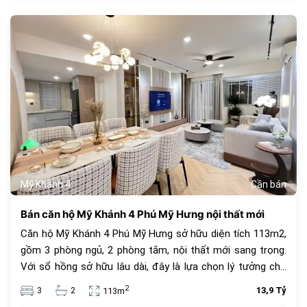
682
Mỹ Khánh 4
Cần bán
Bán căn hộ Mỹ Khánh 4 Phú Mỹ Hưng nội thất mới
Căn hộ Mỹ Khánh 4 Phú Mỹ Hưng sở hữu diện tích 113m2,
gồm 3 phòng ngủ, 2 phòng tắm, nội thất mới sang trọng.
Với sổ hồng sở hữu lâu dài, đây là lựa chọn lý tưởng cho
an cư và đầu tư. Giá bán 13.9 tỷ đồng, vị trí trung tâm, tiện
2
3
2
13,9 Tỷ
113m
ích đầy đủ.