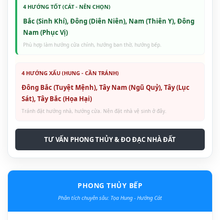
4 HƯỚNG TỐT (CÁT - NÊN CHỌN)
Bắc (Sinh Khí), Đông (Diên Niên), Nam (Thiên Y), Đông
Nam (Phục Vị)
Phù hợp làm hướng cửa chính, hướng ban thờ, hướng bếp.
4 HƯỚNG XẤU (HUNG - CẦN TRÁNH)
Đông Bắc (Tuyệt Mệnh), Tây Nam (Ngũ Quỷ), Tây (Lục
Sát), Tây Bắc (Họa Hại)
Tránh đặt hướng nhà, hướng cửa. Nên đặt nhà vệ sinh ở đây.
TƯ VẤN PHONG THỦY & ĐO ĐẠC NHÀ ĐẤT
PHONG THỦY BẾP
Phân tích chuyên sâu: Tọa Hung - Hướng Cát