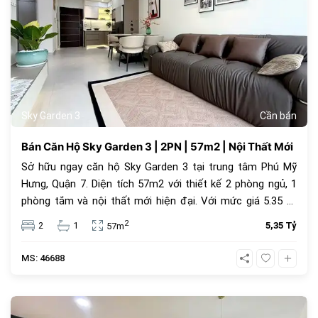
Sky Garden 3
Cần bán
Bán Căn Hộ Sky Garden 3 | 2PN | 57m2 | Nội Thất Mới
Sở hữu ngay căn hộ Sky Garden 3 tại trung tâm Phú Mỹ
Hưng, Quận 7. Diện tích 57m2 với thiết kế 2 phòng ngủ, 1
phòng tắm và nội thất mới hiện đại. Với mức giá 5.35 tỷ
đồng, đây là lựa chọn an cư lý tưởng hoặc đầu tư cho
2
2
1
5,35 Tỷ
57m
thuê sinh lời cao trong cộng đồng văn minh.
MS: 46688
1068