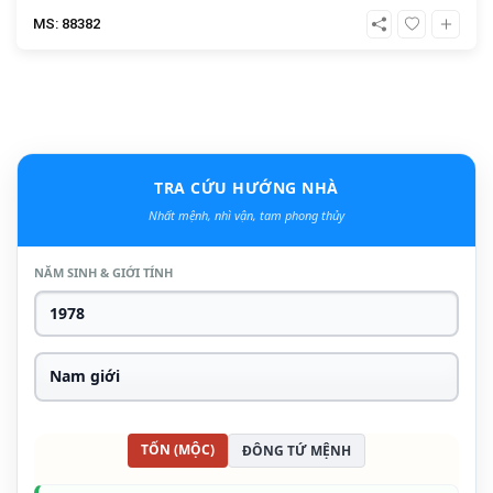
MS: 88382
TRA CỨU HƯỚNG NHÀ
Nhất mệnh, nhì vận, tam phong thủy
NĂM SINH & GIỚI TÍNH
TỐN (MỘC)
ĐÔNG TỨ MỆNH