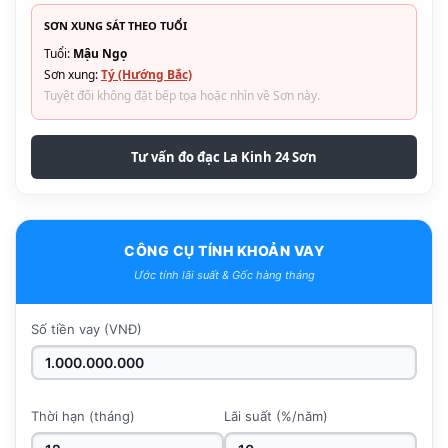
SƠN XUNG SÁT THEO TUỔI
Tuổi:
Mậu Ngọ
Sơn xung:
Tý (Hướng Bắc)
Tuyệt đối không đặt bếp tọa hoặc nhìn về Sơn này.
Tư vấn đo đạc La Kinh 24 Sơn
CÔNG CỤ TÍNH KHOẢN VAY
Ước tính lãi suất & Gốc hàng tháng
Số tiền vay (VNĐ)
Thời hạn (tháng)
Lãi suất (%/năm)