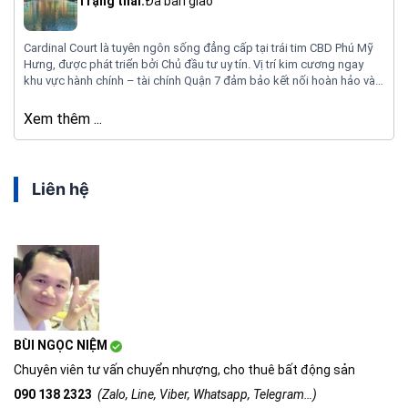
Trạng thái:
Đã bàn giao
Cardinal Court là tuyên ngôn sống đẳng cấp tại trái tim CBD Phú Mỹ
Hưng, được phát triển bởi Chủ đầu tư uy tín. Vị trí kim cương ngay
khu vực hành chính – tài chính Quận 7 đảm bảo kết nối hoàn hảo và
giá trị đầu tư bền vững.
Xem thêm ...
Liên hệ
BÙI NGỌC NIỆM
Chuyên viên tư vấn chuyển nhượng, cho thuê bất động sản
090 138 2323
(Zalo, Line, Viber, Whatsapp, Telegram…)