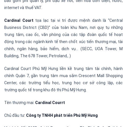
bao gồm phí quản lý, phí đậu xe hơi, tiền hóa đơn điện, nước,
internet và thuế VAT.
Cardinal Court
tọa lạc tại vi trí được mệnh danh là “Central
Business District (CBD)” của toàn khu Nam, nơi quy tụ những
trung tâm, cao ốc, văn phòng của các tập đoàn quốc tế hoạt
động trong các ngành kinh tế then chốt: xúc tiến thương mại, tài
chính, ngân hàng, bảo hiểm, dịch vụ… (SECC, UOA Tower, M
Building, The 678 Tower, Petroland,..)
Cardinal Court Phú Mỹ Hưng liền kề trung tâm tài chính, hành
chính Quận 7, gần trung tâm mua sắm Crescent Mall Shopping
Center, các trường tiểu học, trung học cơ sở công lập, các
trường quốc tế trong khu đô thị Phú Mỹ Hưng.
Tên thương mai:
Cardinal Courrt
Chủ đầu tư:
Công ty TNHH phát triển Phú Mỹ Hưng