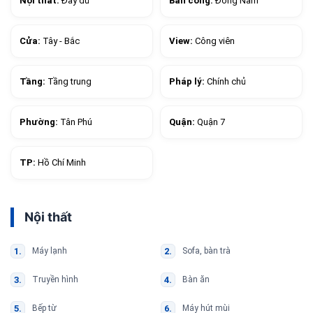
Nội thất:
Đầy đủ
Ban công:
Đông Nam
Cửa:
Tây - Bắc
View:
Công viên
Tầng:
Tầng trung
Pháp lý:
Chính chủ
Phường:
Tân Phú
Quận:
Quận 7
TP:
Hồ Chí Minh
Nội thất
Máy lạnh
Sofa, bàn trà
Truyền hình
Bàn ăn
Bếp từ
Máy hút mùi