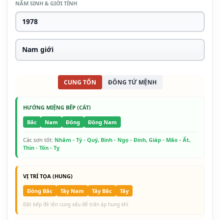
NĂM SINH & GIỚI TÍNH
CUNG TỐN
ĐÔNG TỨ MỆNH
HƯỚNG MIỆNG BẾP (CÁT)
Bắc
Nam
Đông
Đông Nam
Các sơn tốt:
Nhâm - Tý - Quý, Bính - Ngọ - Đinh, Giáp - Mão - Ất,
Thìn - Tốn - Tỵ
VỊ TRÍ TỌA (HUNG)
Đông Bắc
Tây Nam
Tây Bắc
Tây
Đặt bếp đè lên cung xấu để trấn áp hung khí.