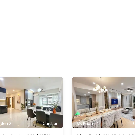
1069
rden 2
Cần bán
Mỹ Khánh 4