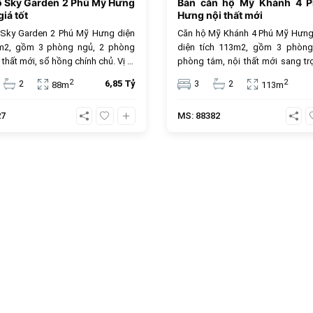
ộ Sky Garden 2 Phú Mỹ Hưng
Bán căn hộ Mỹ Khánh 4 
iá tốt
Hưng nội thất mới
 Sky Garden 2 Phú Mỹ Hưng diện
Căn hộ Mỹ Khánh 4 Phú Mỹ Hưng
8m2, gồm 3 phòng ngủ, 2 phòng
diện tích 113m2, gồm 3 phòng
 thất mới, sổ hồng chính chủ. Vị trí
phòng tắm, nội thất mới sang tr
âm, tiện ích cao cấp, giá bán 6.85
sổ hồng sở hữu lâu dài, đây là lựa
2
2
2
6,85 Tỷ
3
2
88m
113m
, phù hợp để ở hoặc đầu tư.
tưởng cho an cư và đầu tư. Giá 
tỷ đồng, vị trí trung tâm, tiện ích đ
27
MS: 88382