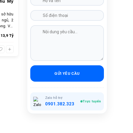
Phú Mỹ
 sở hữu
 ngủ, 2
ọng. Với
 chọn lý
13,9 Tỷ
bán 13.9
ầy đủ.
GỬI YÊU CẦU
Zalo hỗ trợ
Trực tuyến
0901.382.323