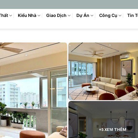
Thất
Kiểu Nhà
Giao Dịch
Dự Án
Công Cụ
Tin 
+5 XEM THÊM