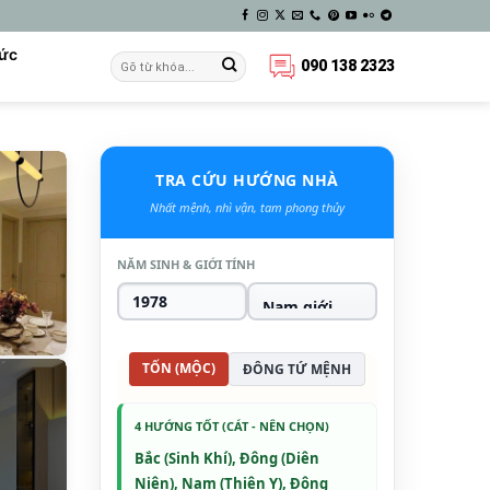
Tức
090 138 2323
TRA CỨU HƯỚNG NHÀ
Nhất mệnh, nhì vận, tam phong thủy
NĂM SINH & GIỚI TÍNH
TỐN (MỘC)
ĐÔNG TỨ MỆNH
4 HƯỚNG TỐT (CÁT - NÊN CHỌN)
Bắc (Sinh Khí), Đông (Diên
Niên), Nam (Thiên Y), Đông