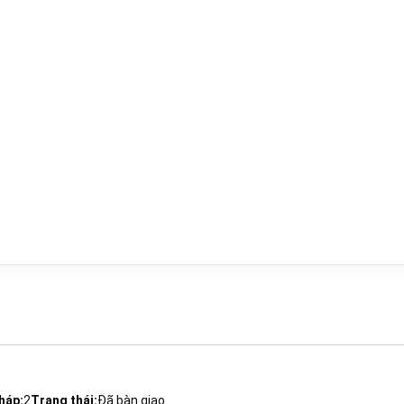
háp:
2
Trạng thái:
Đã bàn giao