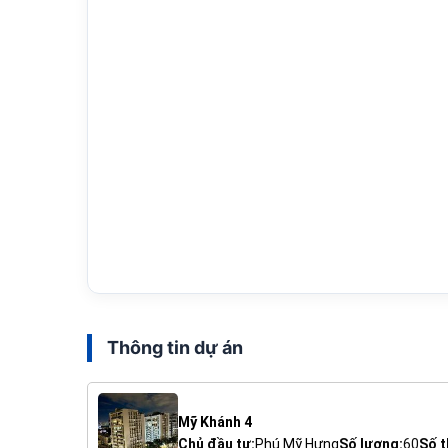
Thông tin dự án
Mỹ Khánh 4
Chủ đầu tư:
Phú Mỹ Hưng
Số lượng:
60
Số t