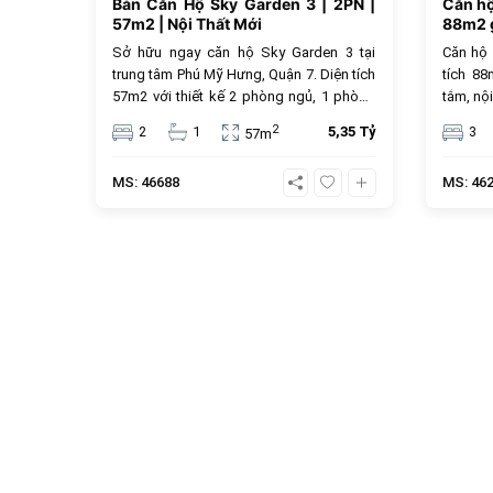
Bán Căn Hộ Sky Garden 3 | 2PN |
Căn h
57m2 | Nội Thất Mới
88m2 g
Sở hữu ngay căn hộ Sky Garden 3 tại
Căn hộ
trung tâm Phú Mỹ Hưng, Quận 7. Diện tích
tích 8
57m2 với thiết kế 2 phòng ngủ, 1 phòng
tắm, nội
tắm và nội thất mới hiện đại. Với mức giá
trung t
2
2
1
5,35 Tỷ
3
57m
5.35 tỷ đồng, đây là lựa chọn an cư lý
tỷ đồng
tưởng hoặc đầu tư cho thuê sinh lời cao
MS: 46688
MS: 46
trong cộng đồng văn minh.