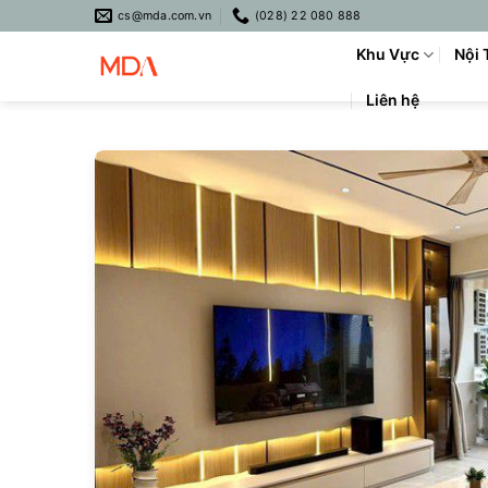
Skip
cs@mda.com.vn
(028) 22 080 888
to
Khu Vực
Nội 
content
Liên hệ