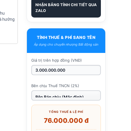
NHẬN BẢNG TÍNH CHI TIẾT QUA
ZALO
Khu
và hưởng
TÍNH THUẾ & PHÍ SANG TÊN
Áp dụng cho chuyển nhượng Bất động sản
Giá trị trên hợp đồng (VNĐ)
Bên chịu Thuế TNCN (2%)
TỔNG THUẾ & LỆ PHÍ
76.000.000 đ