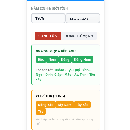
NĂM SINH & GIỚI TÍNH
CUNG TỐN
ĐÔNG TỨ MỆNH
HƯỚNG MIỆNG BẾP (CÁT)
Bắc
Nam
Đông
Đông Nam
Các sơn tốt:
Nhâm - Tý - Quý, Bính -
Ngọ - Đinh, Giáp - Mão - Ất, Thìn - Tốn
- Tỵ
VỊ TRÍ TỌA (HUNG)
Đông Bắc
Tây Nam
Tây Bắc
Tây
Đặt bếp đè lên cung xấu để trấn áp hung
khí.