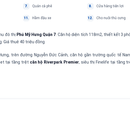
Quán cà phê
Cửa hàng tiện lợi
Hầm đậu xe
Cho nuôi thú cưng
khu đô thị
Phú Mỹ Hưng Quận 7
. Căn hộ diện tích 118m2, thiết kết 3 ph
g. Giá thuê 40 triệu đồng.
Hưng, trên đường Nguyễn Đức Cảnh, căn hộ gần trường quốc tế Nam
et tại tầng trệt
căn hộ Riverpark Premier
, siêu thị Finelife tại tầng t