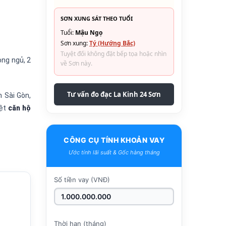
SƠN XUNG SÁT THEO TUỔI
Tuổi:
Mậu Ngọ
Sơn xung:
Tý (Hướng Bắc)
Tuyệt đối không đặt bếp tọa hoặc nhìn
òng ngủ, 2
về Sơn này.
Tư vấn đo đạc La Kinh 24 Sơn
 Sài Gòn,
rệt
căn hộ
CÔNG CỤ TÍNH KHOẢN VAY
Ước tính lãi suất & Gốc hàng tháng
Số tiền vay (VNĐ)
Thời hạn (tháng)