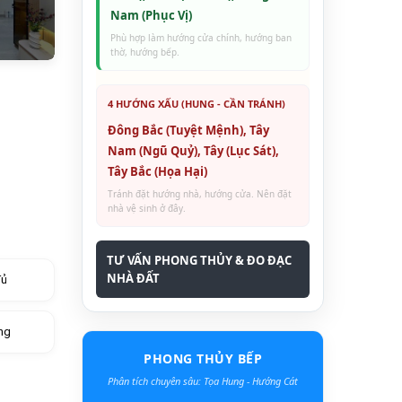
Nam (Phục Vị)
Phù hợp làm hướng cửa chính, hướng ban
thờ, hướng bếp.
4 HƯỚNG XẤU (HUNG - CẦN TRÁNH)
Đông Bắc (Tuyệt Mệnh), Tây
Nam (Ngũ Quỷ), Tây (Lục Sát),
Tây Bắc (Họa Hại)
Tránh đặt hướng nhà, hướng cửa. Nên đặt
nhà vệ sinh ở đây.
TƯ VẤN PHONG THỦY & ĐO ĐẠC
NHÀ ĐẤT
đủ
ng
PHONG THỦY BẾP
Phân tích chuyên sâu: Tọa Hung - Hướng Cát