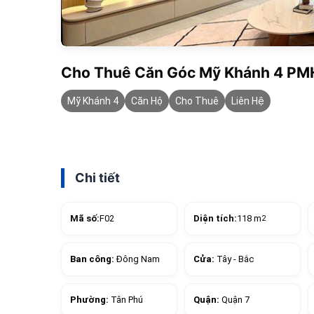
Cho Thuê Căn Góc Mỹ Khánh 4 PMH:
Mỹ Khánh 4
Căn Hộ
Cho Thuê
Liên Hệ
Chi tiết
Mã số:
F02
Diện tích:
118 m
2
Ban công:
Đông Nam
Cửa:
Tây - Bắc
Phường:
Tân Phú
Quận:
Quận 7