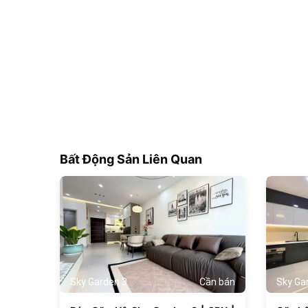
Bất Động Sản Liên Quan
180
Sky Garden 3
Cần bán
Sky Ga