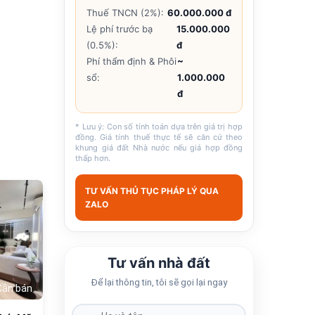
Thuế TNCN (2%):
60.000.000 đ
Lệ phí trước bạ
15.000.000
(0.5%):
đ
Phí thẩm định & Phôi
~
sổ:
1.000.000
đ
* Lưu ý: Con số tính toán dựa trên giá trị hợp
đồng. Giá tính thuế thực tế sẽ căn cứ theo
khung giá đất Nhà nước nếu giá hợp đồng
thấp hơn.
TƯ VẤN THỦ TỤC PHÁP LÝ QUA
683
ZALO
Tư vấn nhà đất
Để lại thông tin, tôi sẽ gọi lại ngay
Cần bán