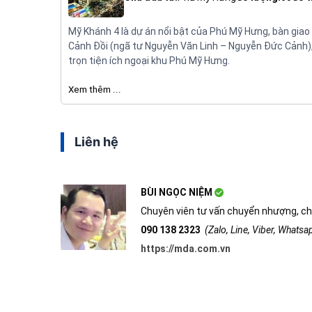
Mỹ Khánh 4 là dự án nổi bật của Phú Mỹ Hưng, bàn giao 2
Cảnh Đồi (ngã tư Nguyễn Văn Linh – Nguyễn Đức Cảnh), 
trọn tiện ích ngoại khu Phú Mỹ Hưng.
Xem thêm ...
Liên hệ
BÙI NGỌC NIỆM
Chuyên viên tư vấn chuyển nhượng, ch
090 138 2323
(Zalo, Line, Viber, Whats
https://mda.com.vn