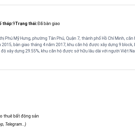
ố tháp:
9
Trạng thái:
Đã bàn giao
ô thị Phú Mỹ Hưng, phường Tân Phú, Quận 7, thành phố Hồ Chí Minh, căn
2015, bàn giao tháng 4 năm 2017, khu căn hộ được xây dựng 9 block,
, mật độ xây dựng 29.55%, khu căn hộ được sở hữu lâu dài với người Việt N
o thuê bất động sản
app, Telegram…)