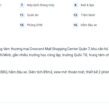
n
Máy lạnh thang máy
Nail & Spa
Quán ăn
Tiệm bánh
Phòng GYM
Hầm đậu xe
ung tâm thương mại Crescent Mall Shopping Center Quận 7, khu căn hộ
 Chí Minh, gần nhiều trường học công lập, trường Quốc Tế, trung tâm 
, BBQ, hầm đậu xe. Diện tích 89m2, view mở thoán mát, thiết kế 2 phòn