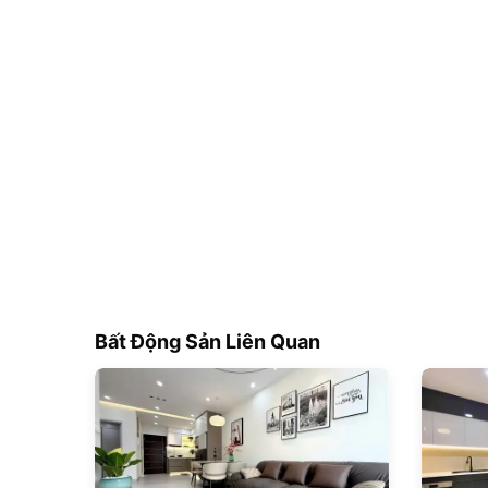
Bất Động Sản Liên Quan
179