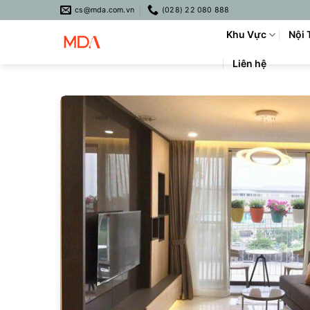
Skip
cs@mda.com.vn
(028) 22 080 888
to
Khu Vực
Nội 
content
Liên hệ