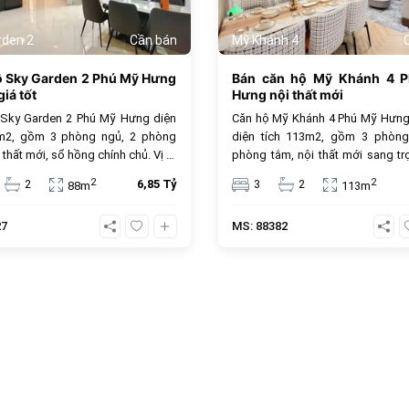
rden 2
Cần bán
Mỹ Khánh 4
ộ Sky Garden 2 Phú Mỹ Hưng
Bán căn hộ Mỹ Khánh 4 
iá tốt
Hưng nội thất mới
 Sky Garden 2 Phú Mỹ Hưng diện
Căn hộ Mỹ Khánh 4 Phú Mỹ Hưng
8m2, gồm 3 phòng ngủ, 2 phòng
diện tích 113m2, gồm 3 phòng
 thất mới, sổ hồng chính chủ. Vị trí
phòng tắm, nội thất mới sang tr
âm, tiện ích cao cấp, giá bán 6.85
sổ hồng sở hữu lâu dài, đây là lựa
2
2
2
6,85 Tỷ
3
2
88m
113m
, phù hợp để ở hoặc đầu tư.
tưởng cho an cư và đầu tư. Giá 
tỷ đồng, vị trí trung tâm, tiện ích đ
27
MS: 88382