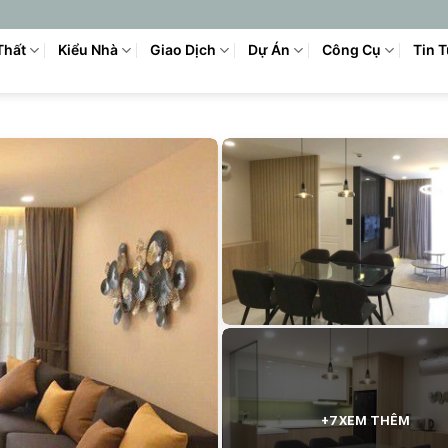
Thất
Kiểu Nhà
Giao Dịch
Dự Án
Công Cụ
Tin 
+7 XEM THÊM