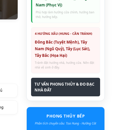
Nam (Phục Vị)
Phù hợp làm hướng cửa chính, hướng ban
thờ, hướng bếp.
4 HƯỚNG XẤU (HUNG - CẦN TRÁNH)
Đông Bắc (Tuyệt Mệnh), Tây
Nam (Ngũ Quỷ), Tây (Lục Sát),
Tây Bắc (Họa Hại)
Tránh đặt hướng nhà, hướng cửa. Nên đặt
nhà vệ sinh ở đây.
TƯ VẤN PHONG THỦY & ĐO ĐẠC
NHÀ ĐẤT
đủ
ng
PHONG THỦY BẾP
Phân tích chuyên sâu: Tọa Hung - Hướng Cát