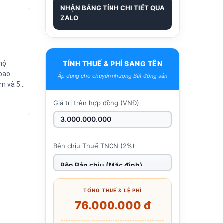
NHẬN BẢNG TÍNH CHI TIẾT QUA
ZALO
 hộ
TÍNH THUẾ & PHÍ SANG TÊN
 bao
Áp dụng cho chuyển nhượng Bất động sản
am và 50
Giá trị trên hợp đồng (VNĐ)
Bên chịu Thuế TNCN (2%)
TỔNG THUẾ & LỆ PHÍ
76.000.000 đ