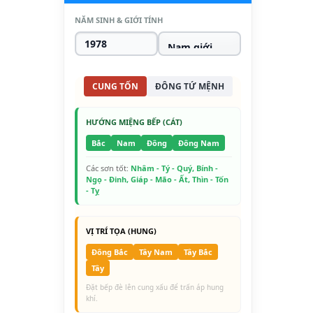
NĂM SINH & GIỚI TÍNH
CUNG TỐN
ĐÔNG TỨ MỆNH
HƯỚNG MIỆNG BẾP (CÁT)
Bắc
Nam
Đông
Đông Nam
Các sơn tốt:
Nhâm - Tý - Quý, Bính -
Ngọ - Đinh, Giáp - Mão - Ất, Thìn - Tốn
- Tỵ
VỊ TRÍ TỌA (HUNG)
Đông Bắc
Tây Nam
Tây Bắc
Tây
Đặt bếp đè lên cung xấu để trấn áp hung
khí.