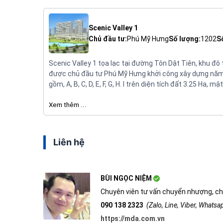
Scenic Valley 1
Chủ đầu tư:
Phú Mỹ Hưng
Số lượng:
1202
S
Scenic Valley 1 tọa lạc tại đường Tôn Dật Tiên, khu đ
được chủ đầu tư Phú Mỹ Hưng khởi công xây dựng năm 
gồm, A, B, C, D, E, F, G, H. I trên diện tích đất 3.25 Ha
năm đối với người nước ngoài.
Xem thêm ...
Liên hệ
BÙI NGỌC NIỆM
Chuyên viên tư vấn chuyển nhượng, ch
090 138 2323
(Zalo, Line, Viber, Whats
https://mda.com.vn