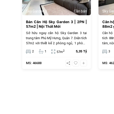
Sky Garden 3
Cần bán
Sky Ga
Bán Căn Hộ Sky Garden 3 | 2PN |
Căn h
57m2 | Nội Thất Mới
88m2 g
Sở hữu ngay căn hộ Sky Garden 3 tại
Căn hộ
trung tâm Phú Mỹ Hưng, Quận 7. Diện tích
tích 8
57m2 với thiết kế 2 phòng ngủ, 1 phòng
tắm, nội
tắm và nội thất mới hiện đại. Với mức giá
trung t
2
2
1
5,35 Tỷ
3
57m
5.35 tỷ đồng, đây là lựa chọn an cư lý
tỷ đồng
tưởng hoặc đầu tư cho thuê sinh lời cao
MS: 46688
MS: 46
trong cộng đồng văn minh.