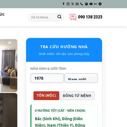
Tức
090 138 2323
TRA CỨU HƯỚNG NHÀ
Nhất mệnh, nhì vận, tam phong thủy
NĂM SINH & GIỚI TÍNH
TỐN (MỘC)
ĐÔNG TỨ MỆNH
4 HƯỚNG TỐT (CÁT - NÊN CHỌN)
Bắc (Sinh Khí), Đông (Diên
Niên), Nam (Thiên Y), Đông