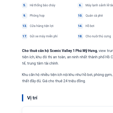
Hệ thống báo cháy
Máy lạnh sảnh lễ tâ
Phòng họp
Quán cà phê
Cửa hàng tiện lợi
Hồ bơi
Gửi xe máy miễn phí
Cho nuôi thú cưng
Cho thuê căn hộ Scenic Valley 1 Phú Mỹ Hưng
, view tr
tiện ích, khu đô thị an toàn, an ninh nhất thành phố Hồ
tế, trung tâm tài chính.
Khu căn hộ nhiều tiện ích nội khu như hồ bơi, phòng gym
thất đầy đủ. Giá cho thuê 24 triệu đồng.
Vị trí