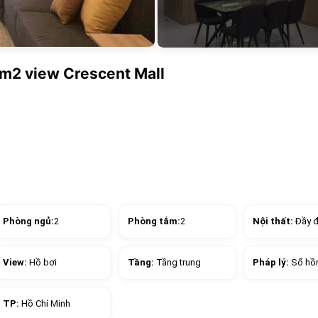
9m2 view Crescent Mall
Phòng ngủ:
2
Phòng tắm:
2
Nội thất:
Đầy 
View:
Hồ bơi
Tầng:
Tầng trung
Pháp lý:
Sổ hồ
TP:
Hồ Chí Minh