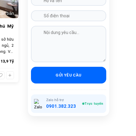
Cần bán
Phú Mỹ
 sở hữu
 ngủ, 2
ọng. Với
 chọn lý
13,9 Tỷ
bán 13.9
ầy đủ.
GỬI YÊU CẦU
Zalo hỗ trợ
Trực tuyến
0901.382.323