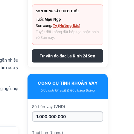
SƠN XUNG SÁT THEO TUỔI
Tuổi:
Mậu Ngọ
Sơn xung:
Tý (Hướng Bắc)
Tuyệt đối không đặt bếp tọa hoặc nhìn
về Sơn này.
Tư vấn đo đạc La Kinh 24 Sơn
 gần nhiều
chăm sóc y
CÔNG CỤ TÍNH KHOẢN VAY
g ngủ, nội
Ước tính lãi suất & Gốc hàng tháng
Số tiền vay (VNĐ)
Thời hạn (tháng)