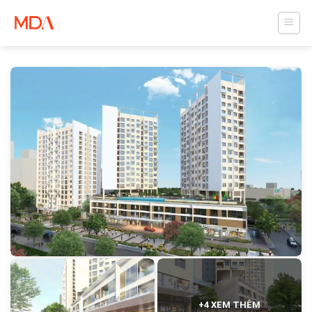
Skip
to
content
+4 XEM THÊM