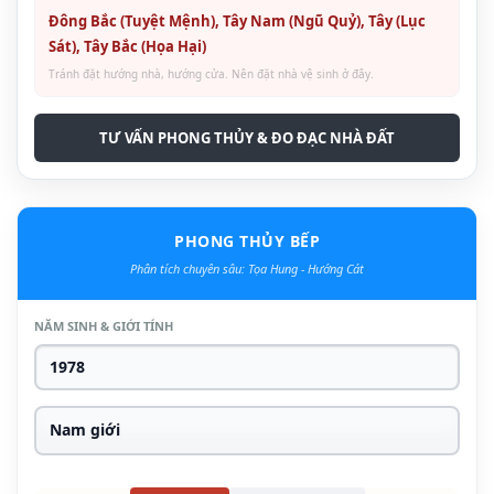
Đông Bắc (Tuyệt Mệnh), Tây Nam (Ngũ Quỷ), Tây (Lục
Sát), Tây Bắc (Họa Hại)
Tránh đặt hướng nhà, hướng cửa. Nên đặt nhà vệ sinh ở đây.
TƯ VẤN PHONG THỦY & ĐO ĐẠC NHÀ ĐẤT
PHONG THỦY BẾP
Phân tích chuyên sâu: Tọa Hung - Hướng Cát
NĂM SINH & GIỚI TÍNH