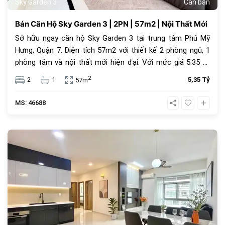
Sky Garden 3
Cần bán
Bán Căn Hộ Sky Garden 3 | 2PN | 57m2 | Nội Thất Mới
Sở hữu ngay căn hộ Sky Garden 3 tại trung tâm Phú Mỹ
Hưng, Quận 7. Diện tích 57m2 với thiết kế 2 phòng ngủ, 1
phòng tắm và nội thất mới hiện đại. Với mức giá 5.35 tỷ
đồng, đây là lựa chọn an cư lý tưởng hoặc đầu tư cho
2
2
1
5,35 Tỷ
57m
thuê sinh lời cao trong cộng đồng văn minh.
MS: 46688
1068