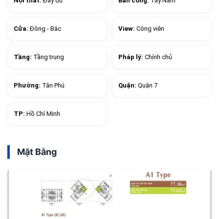
Nội thất:
Đầy đủ
Ban công:
Tây Nam
Cửa:
Đông - Bắc
View:
Công viên
Tầng:
Tầng trung
Pháp lý:
Chính chủ
Phường:
Tân Phú
Quận:
Quận 7
TP:
Hồ Chí Minh
Mặt Bằng