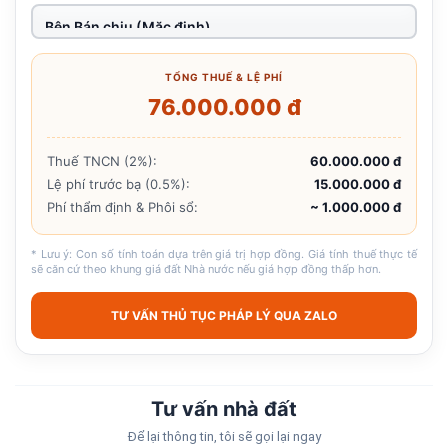
TỔNG THUẾ & LỆ PHÍ
76.000.000 đ
Thuế TNCN (2%):
60.000.000 đ
Lệ phí trước bạ (0.5%):
15.000.000 đ
Phí thẩm định & Phôi sổ:
~ 1.000.000 đ
* Lưu ý: Con số tính toán dựa trên giá trị hợp đồng. Giá tính thuế thực tế
sẽ căn cứ theo khung giá đất Nhà nước nếu giá hợp đồng thấp hơn.
TƯ VẤN THỦ TỤC PHÁP LÝ QUA ZALO
Tư vấn nhà đất
Để lại thông tin, tôi sẽ gọi lại ngay