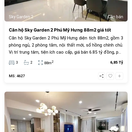
Sky Garden 2
Cần bán
Căn hộ Sky Garden 2 Phú Mỹ Hưng 88m2 giá tốt
Căn hộ Sky Garden 2 Phú Mỹ Hưng diện tích 88m2, gồm 3
phòng ngủ, 2 phòng tắm, nội thất mới, sổ hồng chính chủ.
Vị trí trung tâm, tiện ích cao cấp, giá bán 6.85 tỷ đồng, phù
hợp để ở hoặc đầu tư.
2
3
2
6,85 Tỷ
88m
MS: 4627
682