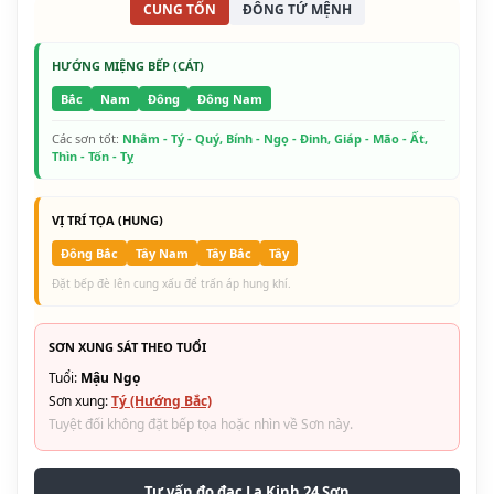
CUNG TỐN
ĐÔNG TỨ MỆNH
HƯỚNG MIỆNG BẾP (CÁT)
Bắc
Nam
Đông
Đông Nam
Các sơn tốt:
Nhâm - Tý - Quý, Bính - Ngọ - Đinh, Giáp - Mão - Ất,
Thìn - Tốn - Tỵ
VỊ TRÍ TỌA (HUNG)
Đông Bắc
Tây Nam
Tây Bắc
Tây
Đặt bếp đè lên cung xấu để trấn áp hung khí.
SƠN XUNG SÁT THEO TUỔI
Tuổi:
Mậu Ngọ
Sơn xung:
Tý (Hướng Bắc)
Tuyệt đối không đặt bếp tọa hoặc nhìn về Sơn này.
Tư vấn đo đạc La Kinh 24 Sơn