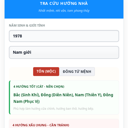
TRA CỨU HƯỚNG NHÀ
Nhất mệnh, nhì vận, tam phong thủy
NĂM SINH & GIỚI TÍNH
TỐN (MỘC)
ĐÔNG TỨ MỆNH
4 HƯỚNG TỐT (CÁT - NÊN CHỌN)
Bắc (Sinh Khí), Đông (Diên Niên), Nam (Thiên Y), Đông
Nam (Phục Vị)
Phù hợp làm hướng cửa chính, hướng ban thờ, hướng bếp.
4 HƯỚNG XẤU (HUNG - CẦN TRÁNH)