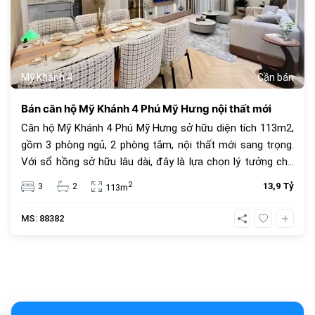
Mỹ Khánh 4
Cần bán
Bán căn hộ Mỹ Khánh 4 Phú Mỹ Hưng nội thất mới
Căn hộ Mỹ Khánh 4 Phú Mỹ Hưng sở hữu diện tích 113m2,
gồm 3 phòng ngủ, 2 phòng tắm, nội thất mới sang trọng.
Với sổ hồng sở hữu lâu dài, đây là lựa chọn lý tưởng cho
an cư và đầu tư. Giá bán 13.9 tỷ đồng, vị trí trung tâm, tiện
2
3
2
13,9 Tỷ
113m
ích đầy đủ.
MS: 88382