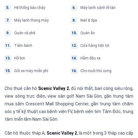
Hệ thống báo cháy
Máy lạnh sảnh lễ tân
Máy lạnh thang máy
Nail & Spa
Quán cà phê
Quán ăn
Tiệm bánh
Cửa hàng tiện lợi
Hồ bơi
Hầm đậu xe
Gửi xe máy miễn phí
Cho nuôi thú cưng
Cho thuê căn hộ
Scenic Valley 2
, đủ nội thất, ban công siêu rộng,
view sông trực điện, view sân golf Nam Sài Gòn, gần trung tâm
mua sắm Crescent Mall Shopping Center, gần trung tâm chăm
sóc y tế kỹ thuật cao bệnh viện FV, bệnh viện tim Tâm Đức, trung
tâm triển lãm Nam Sài Gòn.
Căn hộ thuộc tháp A,
Scenic Valley 2
, là một trong 3 tháp cao cấp