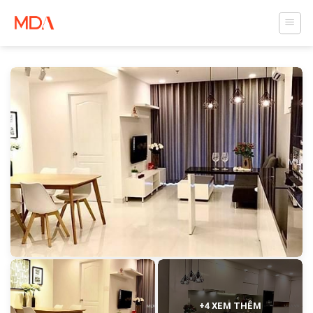
Skip
to
content
+4 XEM THÊM