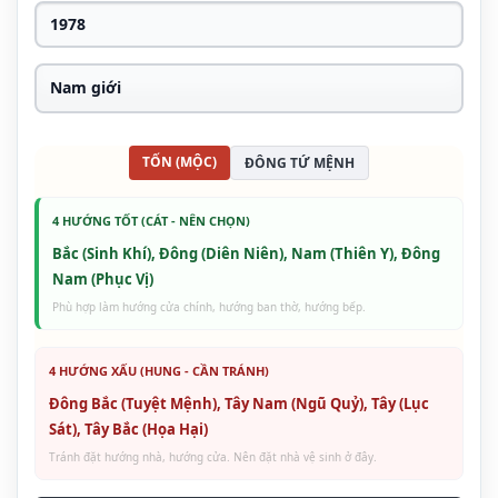
TỐN (MỘC)
ĐÔNG TỨ MỆNH
4 HƯỚNG TỐT (CÁT - NÊN CHỌN)
Bắc (Sinh Khí), Đông (Diên Niên), Nam (Thiên Y), Đông
Nam (Phục Vị)
Phù hợp làm hướng cửa chính, hướng ban thờ, hướng bếp.
4 HƯỚNG XẤU (HUNG - CẦN TRÁNH)
Đông Bắc (Tuyệt Mệnh), Tây Nam (Ngũ Quỷ), Tây (Lục
Sát), Tây Bắc (Họa Hại)
Tránh đặt hướng nhà, hướng cửa. Nên đặt nhà vệ sinh ở đây.