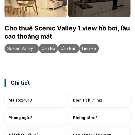
Cho thuê Scenic Valley 1 view hồ bơi, lầu
cao thoáng mát
Scenic Valley 1
Căn Hộ
Cần Bán
Liên Hệ
Chi tiết
Mã số:
24018
Diện tích:
71 m
2
Phòng ngủ:
2
Phòng tắm:
2