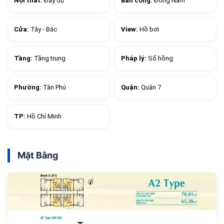
Nội thất:
Đầy đủ
Ban công:
Đông Nam
Cửa:
Tây - Bắc
View:
Hồ bơi
Tầng:
Tầng trung
Pháp lý:
Sổ hồng
Phường:
Tân Phú
Quận:
Quận 7
TP:
Hồ Chí Minh
Mặt Bằng