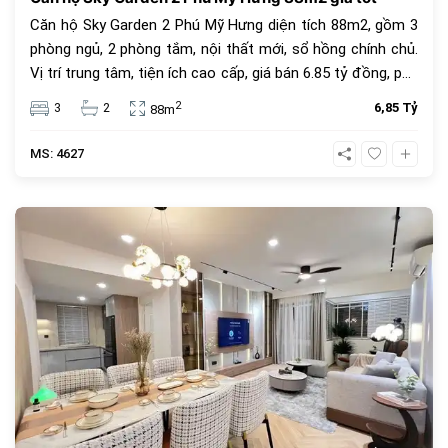
Căn hộ Sky Garden 2 Phú Mỹ Hưng diện tích 88m2, gồm 3
phòng ngủ, 2 phòng tắm, nội thất mới, sổ hồng chính chủ.
Vị trí trung tâm, tiện ích cao cấp, giá bán 6.85 tỷ đồng, phù
hợp để ở hoặc đầu tư.
2
3
2
6,85 Tỷ
88m
MS: 4627
682