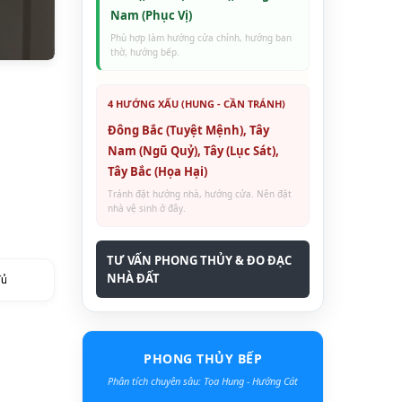
Nam (Phục Vị)
Phù hợp làm hướng cửa chính, hướng ban
thờ, hướng bếp.
4 HƯỚNG XẤU (HUNG - CẦN TRÁNH)
Đông Bắc (Tuyệt Mệnh), Tây
Nam (Ngũ Quỷ), Tây (Lục Sát),
Tây Bắc (Họa Hại)
Tránh đặt hướng nhà, hướng cửa. Nên đặt
nhà vệ sinh ở đây.
TƯ VẤN PHONG THỦY & ĐO ĐẠC
NHÀ ĐẤT
đủ
PHONG THỦY BẾP
Phân tích chuyên sâu: Tọa Hung - Hướng Cát