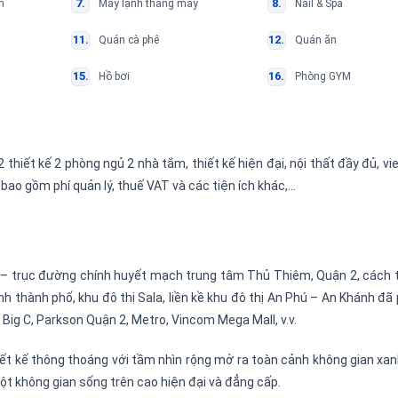
n
Máy lạnh thang máy
Nail & Spa
Quán cà phê
Quán ăn
Hồ bơi
Phòng GYM
 thiết kế 2 phòng ngủ 2 nhà tắm, thiết kế hiện đại, nội thất đầy đủ, v
 bao gồm phí quản lý, thuế VAT và các tiện ích khác,…
– trục đường chính huyết mạch trung tâm Thủ Thiêm, Quận 2, cách 
nh thành phố, khu đô thị Sala, liền kề khu đô thị An Phú – An Khánh đã 
 Big C, Parkson Quận 2, Metro, Vincom Mega Mall, v.v.
ết kế thông thoáng với tầm nhìn rộng mở ra toàn cảnh không gian xa
t không gian sống trên cao hiện đại và đẳng cấp.