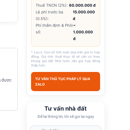
Thuế TNCN (2%):
60.000.000 đ
Lệ phí trước bạ
15.000.000
(0.5%):
đ
Phí thẩm định & Phôi
~
sổ:
1.000.000
đ
* Lưu ý: Con số tính toán dựa trên giá trị hợp
đồng. Giá tính thuế thực tế sẽ căn cứ theo
khung giá đất Nhà nước nếu giá hợp đồng
thấp hơn.
TƯ VẤN THỦ TỤC PHÁP LÝ QUA
g được
ZALO
Tư vấn nhà đất
Để lại thông tin, tôi sẽ gọi lại ngay