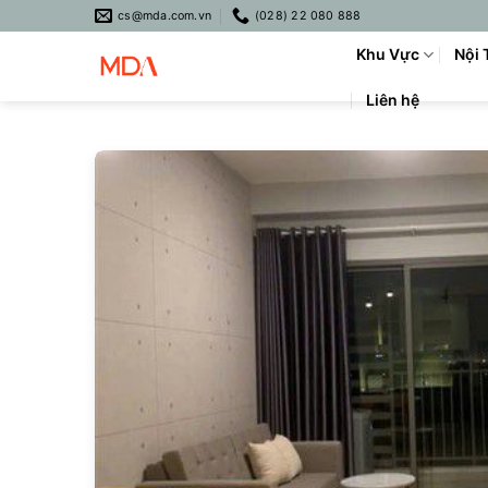
Skip
cs@mda.com.vn
(028) 22 080 888
to
Khu Vực
Nội 
content
Liên hệ