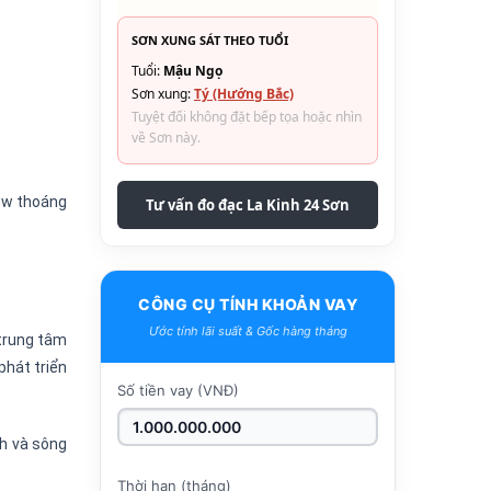
SƠN XUNG SÁT THEO TUỔI
Tuổi:
Mậu Ngọ
Sơn xung:
Tý (Hướng Bắc)
Tuyệt đối không đặt bếp tọa hoặc nhìn
về Sơn này.
iew thoáng
Tư vấn đo đạc La Kinh 24 Sơn
CÔNG CỤ TÍNH KHOẢN VAY
Ước tính lãi suất & Gốc hàng tháng
trung tâm
phát triển
Số tiền vay (VNĐ)
nh và sông
Thời hạn (tháng)