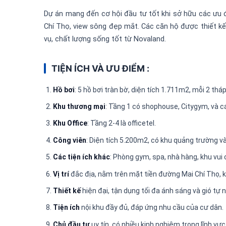
Dự án mang đến cơ hội đầu tư tốt khi sở hữu các ưu đ
Chí Thọ, view sông đẹp mắt. Các căn hộ được thiết kế 
vụ, chất lượng sống tốt từ Novaland.
TIỆN ÍCH VÀ ƯU ĐIỂM :
Hồ bơi
: 5 hồ bơi tràn bờ, diện tích 1.711m2, mỗi 2 thá
Khu thương mại
: Tầng 1 có shophouse, Citygym, và cá
Khu Office
: Tầng 2-4 là officetel.
Công viên
: Diện tích 5.200m2, có khu quảng trường và 
Các tiện ích khác
: Phòng gym, spa, nhà hàng, khu vui
Vị trí
đắc địa, nằm trên mặt tiền đường Mai Chí Thọ, kế
Thiết kế
hiện đại, tận dụng tối đa ánh sáng và gió tự n
Tiện ích
nội khu đầy đủ, đáp ứng nhu cầu của cư dân.
Chủ đầu tư
uy tín, có nhiều kinh nghiệm trong lĩnh vự