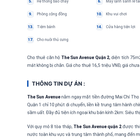
Hệ thống báo cháy
Máy lạnh sảnh lễ tâ
Phòng cộng đồng
Khu vui chơi
Tiệm bánh
Cửa hàng tiện lợi
Cho nuôi thú cưng
Cho thuê căn hộ
The Sun Avenue Quận 2
,
diện tích 75m2
mát không bị chắn. Giá cho thuê 16,5 triệu VNĐ, giá chưa
THÔNG TIN DỰ ÁN :
The Sun Avenue
nằm ngay mặt tiền đường Mai Chí Thọ 
Quận 1 chỉ 10 phút di chuyển, liền kề trung tâm hành chí
sầm uất. Đầy đủ tiện ích ngoại khu bán kính 2km: Siêu thị
Với quy mô 8 tòa tháp,
The Sun Avenue quận 2
được thi
nước toàn khu vực và trung tâm thành phố, mang đến mộ