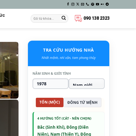
Tức
090 138 2323
TRA CỨU HƯỚNG NHÀ
Nhất mệnh, nhì vận, tam phong thủy
NĂM SINH & GIỚI TÍNH
TỐN (MỘC)
ĐÔNG TỨ MỆNH
4 HƯỚNG TỐT (CÁT - NÊN CHỌN)
Bắc (Sinh Khí), Đông (Diên
Niên), Nam (Thiên Y), Đông