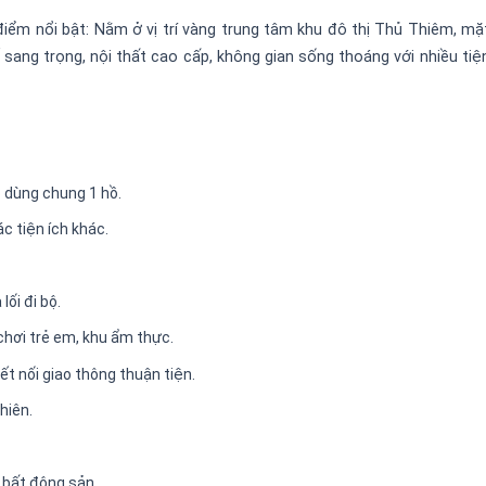
iểm nổi bật: Nằm ở vị trí vàng trung tâm khu đô thị Thủ Thiêm, mặt
sang trọng, nội thất cao cấp, không gian sống thoáng với nhiều tiện
p dùng chung 1 hồ.
c tiện ích khác.
lối đi bộ.
 chơi trẻ em, khu ẩm thực.
t nối giao thông thuận tiện.
hiên.
c bất động sản.