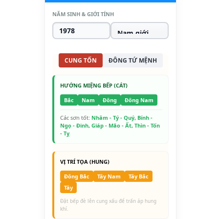
NĂM SINH & GIỚI TÍNH
CUNG TỐN
ĐÔNG TỨ MỆNH
HƯỚNG MIỆNG BẾP (CÁT)
Bắc
Nam
Đông
Đông Nam
Các sơn tốt:
Nhâm - Tý - Quý, Bính -
Ngọ - Đinh, Giáp - Mão - Ất, Thìn - Tốn
- Tỵ
VỊ TRÍ TỌA (HUNG)
Đông Bắc
Tây Nam
Tây Bắc
Tây
Đặt bếp đè lên cung xấu để trấn áp hung
khí.