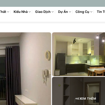
Thất
Kiểu Nhà
Giao Dịch
Dự Án
Công Cụ
Tin 
+4 XEM THÊM