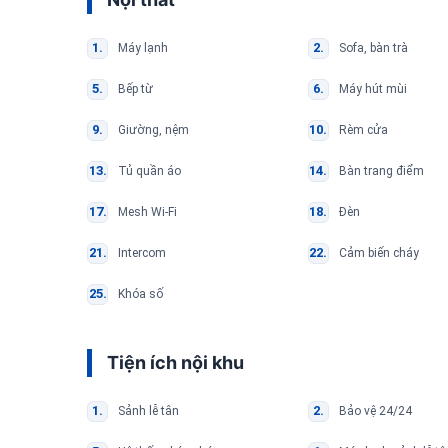
Máy lạnh
Sofa, bàn trà
Bếp từ
Máy hút mùi
Giường, nệm
Rèm cửa
Tủ quần áo
Bàn trang điểm
Mesh Wi-Fi
Đèn
Intercom
Cảm biến cháy
Khóa số
Tiện ích nội khu
Sảnh lễ tân
Bảo vệ 24/24