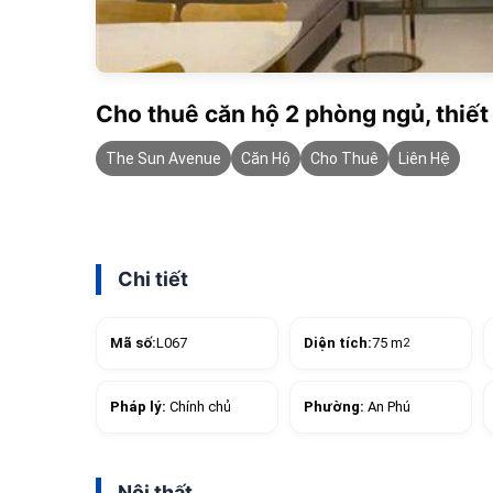
Cho thuê căn hộ 2 phòng ngủ, thiết
The Sun Avenue
Căn Hộ
Cho Thuê
Liên Hệ
Chi tiết
Mã số:
L067
Diện tích:
75 m
2
Pháp lý:
Chính chủ
Phường:
An Phú
Nội thất