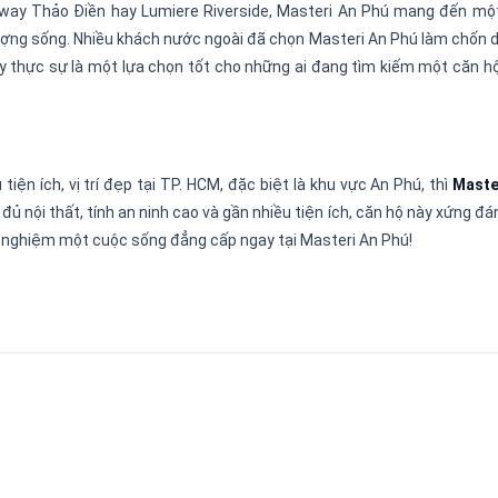
eway Thảo Điền hay Lumiere Riverside, Masteri An Phú mang đến mộ
lượng sống. Nhiều khách nước ngoài đã chọn Masteri An Phú làm chốn
ây thực sự là một lựa chọn tốt cho những ai đang tìm kiếm một căn hộ
ện ích, vị trí đẹp tại TP. HCM, đặc biệt là khu vực An Phú, thì
Maste
 đủ nội thất, tính an ninh cao và gần nhiều tiện ích, căn hộ này xứng đá
rải nghiệm một cuộc sống đẳng cấp ngay tại Masteri An Phú!