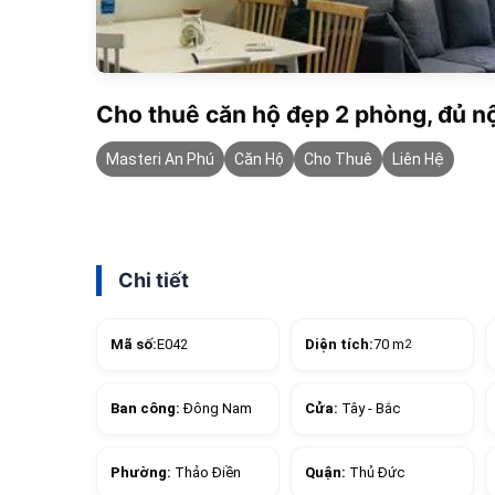
Cho thuê căn hộ đẹp 2 phòng, đủ nộ
Masteri An Phú
Căn Hộ
Cho Thuê
Liên Hệ
Chi tiết
Mã số:
E042
Diện tích:
70 m
2
Ban công:
Đông Nam
Cửa:
Tây - Bắc
Phường:
Thảo Điền
Quận:
Thủ Đức