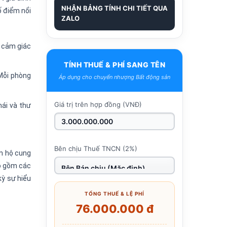
NHẬN BẢNG TÍNH CHI TIẾT QUA
ố điểm nổi
ZALO
n cảm giác
TÍNH THUẾ & PHÍ SANG TÊN
 Mỗi phòng
Áp dụng cho chuyển nhượng Bất động sản
Giá trị trên hợp đồng (VNĐ)
mái và thư
Bên chịu Thuế TNCN (2%)
ăn hộ cung
ao gồm các
kỳ sự hiểu
TỔNG THUẾ & LỆ PHÍ
76.000.000 đ