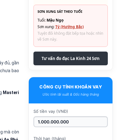
SƠN XUNG SÁT THEO TUỔI
Tuổi:
Mậu Ngọ
Sơn xung:
Tý (Hướng Bắc)
Tuyệt đối không đặt bếp tọa hoặc nhìn
về Sơn này.
Tư vấn đo đạc La Kinh 24 Sơn
đầy đủ, gần
ê chưa bao
CÔNG CỤ TÍNH KHOẢN VAY
ng
Masteri
Ước tính lãi suất & Gốc hàng tháng
Số tiền vay (VNĐ)
ống mà còn
Thời hạn (tháng)
ri An Phú
.