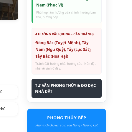
Nam (Phục Vị)
Phù hợp làm hướng cửa chính, hướng ban
thờ, hướng bếp.
4 HƯỚNG XẤU (HUNG - CẦN TRÁNH)
Đông Bắc (Tuyệt Mệnh), Tây
Nam (Ngũ Quỷ), Tây (Lục Sát),
Tây Bắc (Họa Hại)
Tránh đặt hướng nhà, hướng cửa. Nên đặt
nhà vệ sinh ở đây.
TƯ VẤN PHONG THỦY & ĐO ĐẠC
NHÀ ĐẤT
đủ
chủ
PHONG THỦY BẾP
Phân tích chuyên sâu: Tọa Hung - Hướng Cát