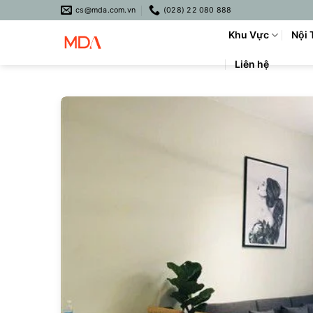
Skip
cs@mda.com.vn
(028) 22 080 888
to
Khu Vực
Nội 
content
Liên hệ