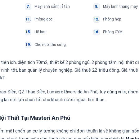
Máy lạnh sảnh lễ tân
Máy lạnh thang máy
Phòng đọc
Phòng họp
Hồ bơi
Phòng GYM
Cho nuôi thú cưng
ều tiện ích, diện tích 70m2, thiết kế 2 phòng ngủ, 2 phòng tắm, nội thất 
 ninh tốt, ban quản lý chuyên nghiệp. Giá thuê 22 triệu đồng. Giá thu
VAT…
ảo Điền, Q2 Thảo Điền, Lumiere Riverside An Phú, tuy cùng vị trí, như
ng là một lựa chọn tốt cho khách nước ngoài tìm thuê.
i Thất Tại Masteri An Phú
kiếm một chốn an cư lý tưởng không chỉ đơn thuần là về không gian s
 đáng chú ý trong việc cho thuê căn hộ cao cấp hiện nay chính là
Maste