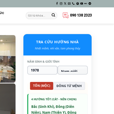
Tức
090 138 2323
TRA CỨU HƯỚNG NHÀ
Nhất mệnh, nhì vận, tam phong thủy
NĂM SINH & GIỚI TÍNH
TỐN (MỘC)
ĐÔNG TỨ MỆNH
4 HƯỚNG TỐT (CÁT - NÊN CHỌN)
Bắc (Sinh Khí), Đông (Diên
Niên), Nam (Thiên Y), Đông