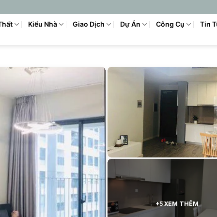
Thất
Kiểu Nhà
Giao Dịch
Dự Án
Công Cụ
Tin 
+5 XEM THÊM