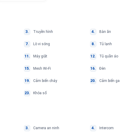
Truyền hình
Bàn ăn
Lò vi sóng
Tủ lạnh
Máy giặt
Tủ quần áo
Mesh Wi-Fi
Đèn
Cảm biến cháy
Cảm biến ga
Khóa số
Camera an ninh
Intercom