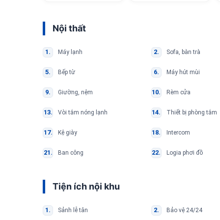
Nội thất
Máy lạnh
Sofa, bàn trà
Bếp từ
Máy hút mùi
Giường, nệm
Rèm cửa
Vòi tắm nóng lạnh
Thiết bị phòng tắm
Kệ giày
Intercom
Ban công
Logia phơi đồ
Tiện ích nội khu
Sảnh lễ tân
Bảo vệ 24/24