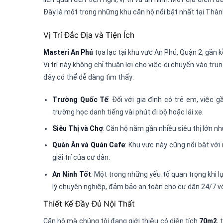
Đây là một trong những khu căn hộ nổi bật nhất tại Thàn
Vị Trí Đắc Địa và Tiện Ích
Masteri An Phú
tọa lạc tại khu vực An Phú, Quận 2, gần
Vị trí này không chỉ thuận lợi cho việc di chuyển vào tr
đây có thể dễ dàng tìm thấy:
Trường Quốc Tế
: Đối với gia đình có trẻ em, việc
trường học danh tiếng vài phút đi bộ hoặc lái xe.
Siêu Thị và Chợ
: Căn hộ nằm gần nhiều siêu thị lớn n
Quán Ăn và Quán Cafe
: Khu vực này cũng nổi bật vớ
giải trí của cư dân.
An Ninh Tốt
: Một trong những yếu tố quan trọng khi 
lý chuyên nghiệp, đảm bảo an toàn cho cư dân 24/7 vớ
Thiết Kế Đầy Đủ Nội Thất
Căn hộ mà chúng tôi đang giới thiệu có diện tích
70m2
,