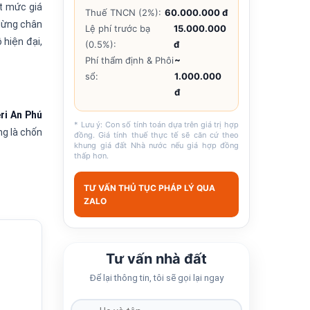
t mức giá
Thuế TNCN (2%):
60.000.000 đ
 dừng chân
Lệ phí trước bạ
15.000.000
 hiện đại,
(0.5%):
đ
Phí thẩm định & Phôi
~
sổ:
1.000.000
đ
ri An Phú
* Lưu ý: Con số tính toán dựa trên giá trị hợp
ng là chốn
đồng. Giá tính thuế thực tế sẽ căn cứ theo
khung giá đất Nhà nước nếu giá hợp đồng
thấp hơn.
TƯ VẤN THỦ TỤC PHÁP LÝ QUA
ZALO
Tư vấn nhà đất
Để lại thông tin, tôi sẽ gọi lại ngay