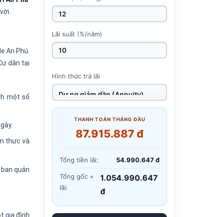
vời.
Lãi suất (%/năm)
de An Phú.
Cư dân tại
Hình thức trả lãi
ách một số
THANH TOÁN THÁNG ĐẦU
ngày.
87.915.887 đ
ẩm thực và
Tổng tiền lãi:
54.990.647 đ
t ban quản
Tổng gốc +
1.054.990.647
lãi:
đ
t gia đình