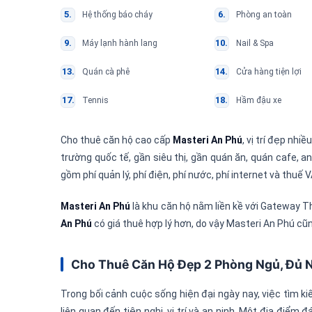
Hệ thống báo cháy
Phòng an toàn
Máy lạnh hành lang
Nail & Spa
Quán cà phê
Cửa hàng tiện lợi
Tennis
Hầm đậu xe
Cho thuê căn hộ cao cấp
Masteri An Phú
, vị trí đẹp nhi
trường quốc tế, gần siêu thị, gần quán ăn, quán cafe, an
gồm phí quản lý, phí điện, phí nước, phí internet và thuế 
Masteri An Phú
là khu căn hộ nằm liền kề với Gateway Th
An Phú
có giá thuê hợp lý hơn, do vậy Masteri An Phú cũ
Cho Thuê Căn Hộ Đẹp 2 Phòng Ngủ, Đủ Nộ
Trong bối cảnh cuộc sống hiện đại ngày nay, việc tìm 
liên quan đến tiện nghi, vị trí và an ninh. Một địa điểm