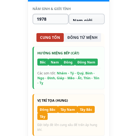
NĂM SINH & GIỚI TÍNH
CUNG TỐN
ĐÔNG TỨ MỆNH
HƯỚNG MIỆNG BẾP (CÁT)
Bắc
Nam
Đông
Đông Nam
Các sơn tốt:
Nhâm - Tý - Quý, Bính -
Ngọ - Đinh, Giáp - Mão - Ất, Thìn - Tốn
- Tỵ
VỊ TRÍ TỌA (HUNG)
Đông Bắc
Tây Nam
Tây Bắc
Tây
Đặt bếp đè lên cung xấu để trấn áp hung
khí.