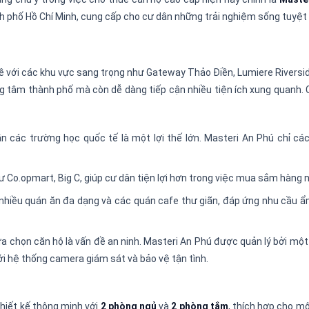
h phố Hồ Chí Minh, cung cấp cho cư dân những trải nghiệm sống tuyệt 
 kề với các khu vực sang trọng như Gateway Thảo Điền, Lumiere Riversi
ung tâm thành phố mà còn dễ dàng tiếp cận nhiều tiện ích xung quanh. 
 gần các trường học quốc tế là một lợi thế lớn. Masteri An Phú chỉ c
hư Co.opmart, Big C, giúp cư dân tiện lợi hơn trong việc mua sắm hàng 
i nhiều quán ăn đa dạng và các quán cafe thư giãn, đáp ứng nhu cầu 
lựa chọn căn hộ là vấn đề an ninh. Masteri An Phú được quản lý bởi mộ
i hệ thống camera giám sát và bảo vệ tận tình.
 thiết kế thông minh với
2 phòng ngủ
và
2 phòng tắm
, thích hợp cho mộ