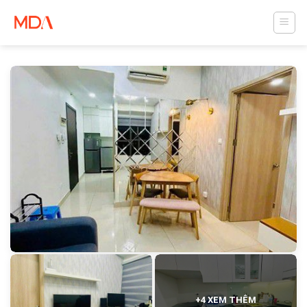
Skip
to
content
+4 XEM THÊM