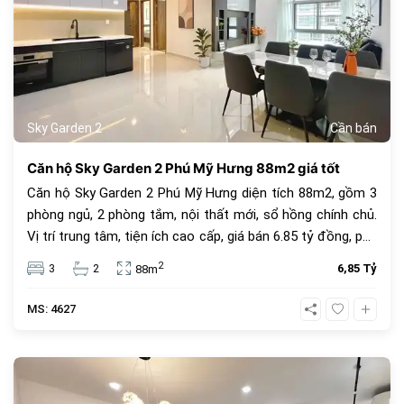
Sky Garden 2
Cần bán
Căn hộ Sky Garden 2 Phú Mỹ Hưng 88m2 giá tốt
Căn hộ Sky Garden 2 Phú Mỹ Hưng diện tích 88m2, gồm 3
phòng ngủ, 2 phòng tắm, nội thất mới, sổ hồng chính chủ.
Vị trí trung tâm, tiện ích cao cấp, giá bán 6.85 tỷ đồng, phù
hợp để ở hoặc đầu tư.
2
3
2
6,85 Tỷ
88m
MS: 4627
685