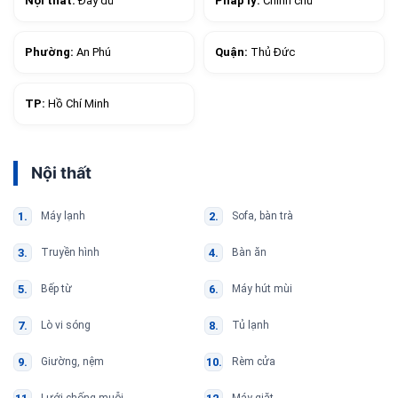
Nội thất:
Đầy đủ
Pháp lý:
Chính chủ
Phường:
An Phú
Quận:
Thủ Đức
TP:
Hồ Chí Minh
Nội thất
Máy lạnh
Sofa, bàn trà
Truyền hình
Bàn ăn
Bếp từ
Máy hút mùi
Lò vi sóng
Tủ lạnh
Giường, nệm
Rèm cửa