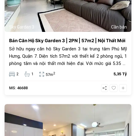
Sky Garden 3
Cần bán
Bán Căn Hộ Sky Garden 3 | 2PN | 57m2 | Nội Thất Mới
Sở hữu ngay căn hộ Sky Garden 3 tại trung tâm Phú Mỹ
Hưng, Quận 7. Diện tích 57m2 với thiết kế 2 phòng ngủ, 1
phòng tắm và nội thất mới hiện đại. Với mức giá 5.35 tỷ
đồng, đây là lựa chọn an cư lý tưởng hoặc đầu tư cho
2
2
1
5,35 Tỷ
57m
thuê sinh lời cao trong cộng đồng văn minh.
MS: 46688
1071