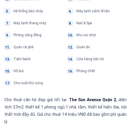
Hệ thống báo cháy
Máy lạnh sảnh lễ tân
Máy lạnh thang máy
Nail & Spa
Phòng cộng đồng
Khu vui chơi
Quán cà phê
Quán ăn
Tiệm bánh
Cửa hàng tiện lợi
Hồ bơi
Phòng GYM
Cho nuôi thú cưng
Cho thuê căn hộ đẹp giá tốt tại
The Sun Avenue Quận 2
,
diện
tích 37m2 thiết kế 1 phòng ngủ 1 nhà tắm, thiết kế hiện đại, nội
thất mới đầy đủ. Giá cho thuê 14 triệu VNĐ đã bao gồm phí quản
lý.