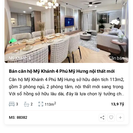
Mỹ Khánh 4
Cần bán
Bán căn hộ Mỹ Khánh 4 Phú Mỹ Hưng nội thất mới
Căn hộ Mỹ Khánh 4 Phú Mỹ Hưng sở hữu diện tích 113m2,
gồm 3 phòng ngủ, 2 phòng tắm, nội thất mới sang trọng.
Với sổ hồng sở hữu lâu dài, đây là lựa chọn lý tưởng cho
an cư và đầu tư. Giá bán 13.9 tỷ đồng, vị trí trung tâm, tiện
2
3
2
13,9 Tỷ
113m
ích đầy đủ.
MS: 88382