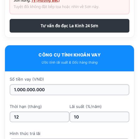
Sơn xung:
Tý (Hướng Bắc)
Tuyệt đối không đặt bếp tọa hoặc nhìn về Sơn này.
Tư vấn đo đạc La Kinh 24 Sơn
CÔNG CỤ TÍNH KHOẢN VAY
Ước tính lãi suất & Gốc hàng tháng
Số tiền vay (VNĐ)
Thời hạn (tháng)
Lãi suất (%/năm)
Hình thức trả lãi