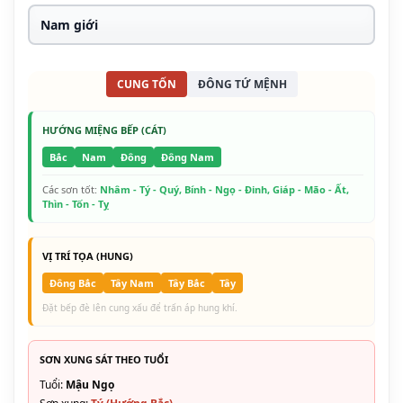
CUNG TỐN
ĐÔNG TỨ MỆNH
HƯỚNG MIỆNG BẾP (CÁT)
Bắc
Nam
Đông
Đông Nam
Các sơn tốt:
Nhâm - Tý - Quý, Bính - Ngọ - Đinh, Giáp - Mão - Ất,
Thìn - Tốn - Tỵ
VỊ TRÍ TỌA (HUNG)
Đông Bắc
Tây Nam
Tây Bắc
Tây
Đặt bếp đè lên cung xấu để trấn áp hung khí.
SƠN XUNG SÁT THEO TUỔI
Tuổi:
Mậu Ngọ