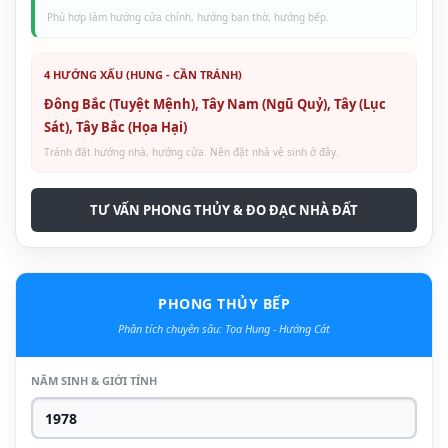
Phù hợp làm hướng cửa chính, hướng ban thờ, hướng bếp.
4 HƯỚNG XẤU (HUNG - CẦN TRÁNH)
Đông Bắc (Tuyệt Mệnh), Tây Nam (Ngũ Quỷ), Tây (Lục
Sát), Tây Bắc (Họa Hại)
Tránh đặt hướng nhà, hướng cửa. Nên đặt nhà vệ sinh ở đây.
TƯ VẤN PHONG THỦY & ĐO ĐẠC NHÀ ĐẤT
PHONG THỦY BẾP
Phân tích chuyên sâu: Tọa Hung - Hướng Cát
NĂM SINH & GIỚI TÍNH