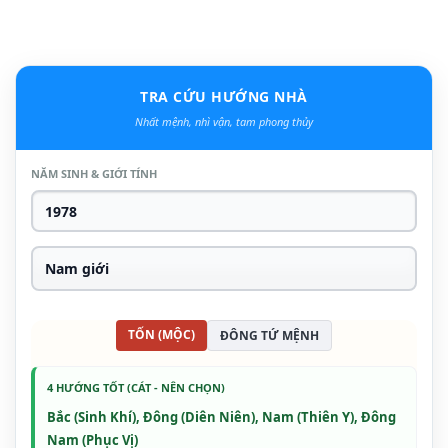
TRA CỨU HƯỚNG NHÀ
Nhất mệnh, nhì vận, tam phong thủy
NĂM SINH & GIỚI TÍNH
TỐN (MỘC)
ĐÔNG TỨ MỆNH
4 HƯỚNG TỐT (CÁT - NÊN CHỌN)
Bắc (Sinh Khí), Đông (Diên Niên), Nam (Thiên Y), Đông
Nam (Phục Vị)