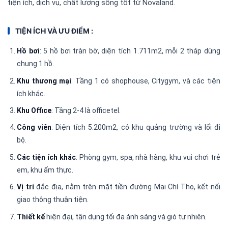
tiện ích, dịch vụ, chất lượng sống tốt từ Novaland.
TIỆN ÍCH VÀ ƯU ĐIỂM :
Hồ bơi
: 5 hồ bơi tràn bờ, diện tích 1.711m2, mỗi 2 tháp dùng
chung 1 hồ.
Khu thương mại
: Tầng 1 có shophouse, Citygym, và các tiện
ích khác.
Khu Office
: Tầng 2-4 là officetel.
Công viên
: Diện tích 5.200m2, có khu quảng trường và lối đi
bộ.
Các tiện ích khác
: Phòng gym, spa, nhà hàng, khu vui chơi trẻ
em, khu ẩm thực.
Vị trí
đắc địa, nằm trên mặt tiền đường Mai Chí Thọ, kết nối
giao thông thuận tiện.
Thiết kế
hiện đại, tận dụng tối đa ánh sáng và gió tự nhiên.