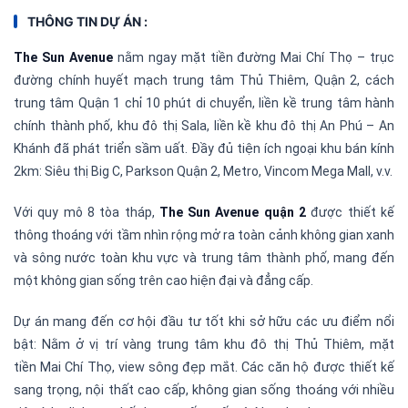
THÔNG TIN DỰ ÁN :
The Sun Avenue
nằm ngay mặt tiền đường Mai Chí Thọ – trục
đường chính huyết mạch trung tâm Thủ Thiêm, Quận 2, cách
trung tâm Quận 1 chỉ 10 phút di chuyển, liền kề trung tâm hành
chính thành phố, khu đô thị Sala, liền kề khu đô thị An Phú – An
Khánh đã phát triển sầm uất. Đầy đủ tiện ích ngoại khu bán kính
2km: Siêu thị Big C, Parkson Quận 2, Metro, Vincom Mega Mall, v.v.
Với quy mô 8 tòa tháp,
The Sun Avenue quận 2
được thiết kế
thông thoáng với tầm nhìn rộng mở ra toàn cảnh không gian xanh
và sông nước toàn khu vực và trung tâm thành phố, mang đến
một không gian sống trên cao hiện đại và đẳng cấp.
Dự án mang đến cơ hội đầu tư tốt khi sở hữu các ưu điểm nổi
bật: Nằm ở vị trí vàng trung tâm khu đô thị Thủ Thiêm, mặt
tiền Mai Chí Thọ, view sông đẹp mắt. Các căn hộ được thiết kế
sang trọng, nội thất cao cấp, không gian sống thoáng với nhiều