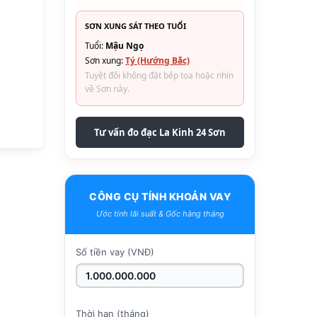
SƠN XUNG SÁT THEO TUỔI
Tuổi:
Mậu Ngọ
Sơn xung:
Tý (Hướng Bắc)
Tuyệt đối không đặt bếp tọa hoặc nhìn
về Sơn này.
Tư vấn đo đạc La Kinh 24 Sơn
CÔNG CỤ TÍNH KHOẢN VAY
Ước tính lãi suất & Gốc hàng tháng
Số tiền vay (VNĐ)
Thời hạn (tháng)