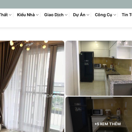
Thất
Kiểu Nhà
Giao Dịch
Dự Án
Công Cụ
Tin 
+5 XEM THÊM