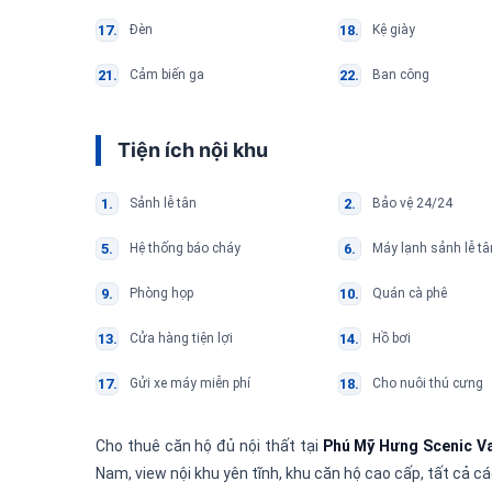
Đèn
Kệ giày
Cảm biến ga
Ban công
Tiện ích nội khu
Sảnh lễ tân
Bảo vệ 24/24
Hệ thống báo cháy
Máy lạnh sảnh lễ tâ
Phòng họp
Quán cà phê
Cửa hàng tiện lợi
Hồ bơi
Gửi xe máy miễn phí
Cho nuôi thú cưng
Cho thuê căn hộ đủ nội thất tại
Phú Mỹ Hưng Scenic Va
Nam, view nội khu yên tĩnh, khu căn hộ cao cấp, tất cả cá