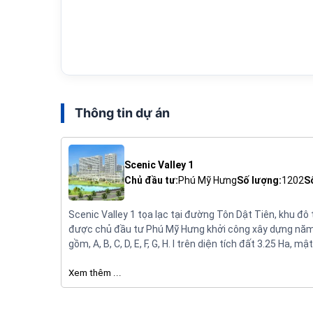
Thông tin dự án
Scenic Valley 1
Chủ đầu tư:
Phú Mỹ Hưng
Số lượng:
1202
S
Scenic Valley 1 tọa lạc tại đường Tôn Dật Tiên, khu đ
được chủ đầu tư Phú Mỹ Hưng khởi công xây dựng năm 
gồm, A, B, C, D, E, F, G, H. I trên diện tích đất 3.25 Ha
năm đối với người nước ngoài.
Xem thêm ...