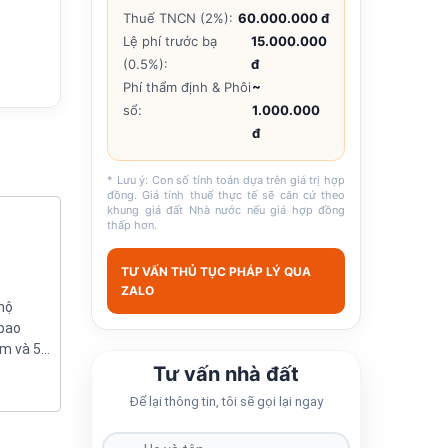
Thuế TNCN (2%):
60.000.000 đ
Lệ phí trước bạ
15.000.000
(0.5%):
đ
Phí thẩm định & Phôi
~
sổ:
1.000.000
đ
* Lưu ý: Con số tính toán dựa trên giá trị hợp
đồng. Giá tính thuế thực tế sẽ căn cứ theo
khung giá đất Nhà nước nếu giá hợp đồng
thấp hơn.
TƯ VẤN THỦ TỤC PHÁP LÝ QUA
ZALO
 hộ
 bao
am và 50
Tư vấn nhà đất
Để lại thông tin, tôi sẽ gọi lại ngay