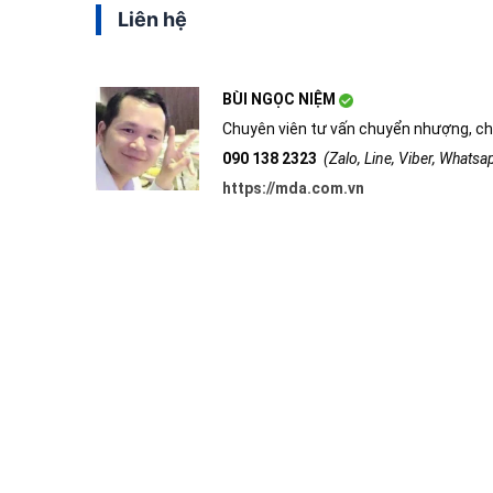
Liên hệ
BÙI NGỌC NIỆM
Chuyên viên tư vấn chuyển nhượng, ch
090 138 2323
(Zalo, Line, Viber, Whats
https://mda.com.vn