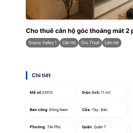
Cho thuê căn hộ góc thoáng mát 2 p
Scenic Valley 1
Căn Hộ
Cho Thuê
Liên Hệ
Chi tiết
Mã số:
23973
Diện tích:
71 m
2
Ban công:
Đông Nam
Cửa:
Tây - Bắc
Phường:
Tân Phú
Quận:
Quận 7