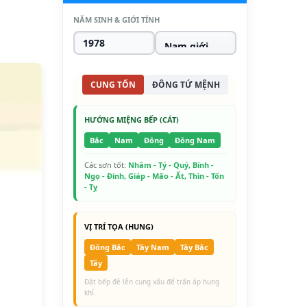
NĂM SINH & GIỚI TÍNH
CUNG TỐN
ĐÔNG TỨ MỆNH
HƯỚNG MIỆNG BẾP (CÁT)
Bắc
Nam
Đông
Đông Nam
Các sơn tốt:
Nhâm - Tý - Quý, Bính -
Ngọ - Đinh, Giáp - Mão - Ất, Thìn - Tốn
- Tỵ
VỊ TRÍ TỌA (HUNG)
Đông Bắc
Tây Nam
Tây Bắc
Tây
Đặt bếp đè lên cung xấu để trấn áp hung
khí.