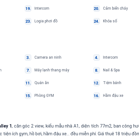
Intercom
Cảm biến cháy
Logia phơi đồ
Khóa số
Camera an ninh
Intercom
n
Máy lạnh thang máy
Nail & Spa
Quán ăn
Tiệm bánh
Phòng GYM
Hầm đậu xe
lley 1
, căn góc 2 view, kiểu mẫu nhà A1, diện tích 77m2, ban công 
c tiện ích gym, hồ bơi, hầm đậu xe… đều miễn phí. Giá thuê 18 triệu đồn