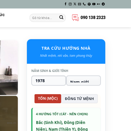
Tức
090 138 2323
TRA CỨU HƯỚNG NHÀ
Nhất mệnh, nhì vận, tam phong thủy
NĂM SINH & GIỚI TÍNH
TỐN (MỘC)
ĐÔNG TỨ MỆNH
4 HƯỚNG TỐT (CÁT - NÊN CHỌN)
Bắc (Sinh Khí), Đông (Diên
Niên), Nam (Thiên Y), Đông