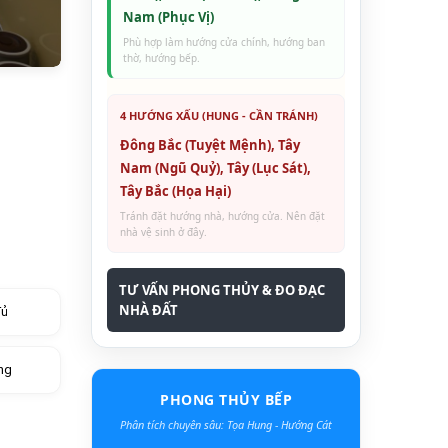
Nam (Phục Vị)
Phù hợp làm hướng cửa chính, hướng ban
thờ, hướng bếp.
4 HƯỚNG XẤU (HUNG - CẦN TRÁNH)
Đông Bắc (Tuyệt Mệnh), Tây
Nam (Ngũ Quỷ), Tây (Lục Sát),
Tây Bắc (Họa Hại)
Tránh đặt hướng nhà, hướng cửa. Nên đặt
nhà vệ sinh ở đây.
TƯ VẤN PHONG THỦY & ĐO ĐẠC
NHÀ ĐẤT
đủ
ng
PHONG THỦY BẾP
Phân tích chuyên sâu: Tọa Hung - Hướng Cát